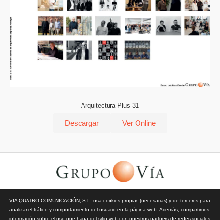
Arquitectura Plus 31
Descargar
Ver Online
© Todos los derechos reservados | Vía Quatro Comunicación S.L
VIA QUATRO COMUNICACIÓN, S.L. usa cookies propias (necesarias) y de terceros para
| Grupo Vía | 2026 |
Aviso Legal y Privacidad
|
Política de
analizar el tráfico y comportamiento del usuario en la página web. Además, compartimos
Cookies
información sobre el uso que haga del sitio web con nuestros partners de redes sociales,