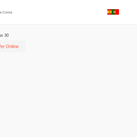
a Conta
us 30
er Online