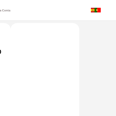
a Conta
o