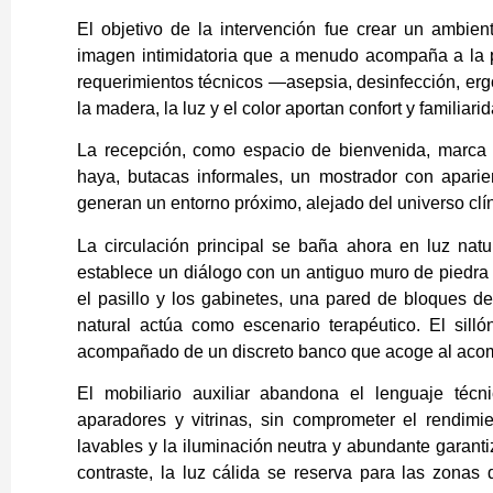
El objetivo de la intervención fue crear un ambien
imagen intimidatoria que a menudo acompaña a la pr
requerimientos técnicos —asepsia, desinfección, er
la madera, la luz y el color aportan confort y familiari
La recepción, como espacio de bienvenida, marca 
haya, butacas informales, un mostrador con apari
generan un entorno próximo, alejado del universo clí
La circulación principal se baña ahora en luz nat
establece un diálogo con un antiguo muro de piedra g
el pasillo y los gabinetes, una pared de bloques de v
natural actúa como escenario terapéutico. El silló
acompañado de un discreto banco que acoge al acom
El mobiliario auxiliar abandona el lenguaje téc
aparadores y vitrinas, sin comprometer el rendimie
lavables y la iluminación neutra y abundante garanti
contraste, la luz cálida se reserva para las zonas