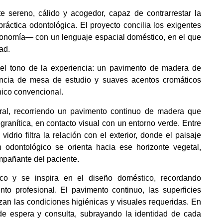
te sereno, cálido y acogedor, capaz de contrarrestar la
áctica odontológica. El proyecto concilia los exigentes
gonomía— con un lenguaje espacial doméstico, en el que
dad.
el tono de la experiencia: un pavimento de madera de
encia de mesa de estudio y suaves acentos cromáticos
nico convencional.
ural, recorriendo un pavimento continuo de madera que
ranítica, en contacto visual con un entorno verde. Entre
idrio filtra la relación con el exterior, donde el paisaje
n odontológico se orienta hacia ese horizonte vegetal,
pañante del paciente.
nico y se inspira en el diseño doméstico, recordando
nto profesional. El pavimento continuo, las superficies
zan las condiciones higiénicas y visuales requeridas. En
 de espera y consulta, subrayando la identidad de cada