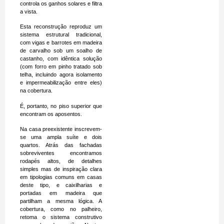
controla os ganhos solares e filtra
a vista.
Esta reconstrução reproduz um
sistema estrutural tradicional,
com vigas e barrotes em madeira
de carvalho sob um soalho de
castanho, com idêntica solução
(com forro em pinho tratado sob
telha, incluindo agora isolamento
e impermeabilização entre eles)
na cobertura.
É, portanto, no piso superior que
encontram os aposentos.
Na casa preexistente inscrevem-
se uma ampla suíte e dois
quartos. Atrás das fachadas
sobreviventes encontramos
rodapés altos, de detalhes
simples mas de inspiração clara
em tipologias comuns em casas
deste tipo, e caixilharias e
portadas em madeira que
partilham a mesma lógica. A
cobertura, como no palheiro,
retoma o sistema construtivo