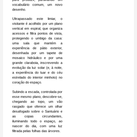
vocabulário comum, um novo
desenho.
Ultrapassado este limiar, o
visitante é acolhido por um plano
vertical em espiral, que organiza
acessos e filtra pontos de vista,
protegendo o umbigo da casa:
uma sala que mantém a
experiência de pátio exterior,
desenhada por um tapete de
mosaico hidráulico e por uma
grande claraboia, inscrevendo a
evolução da luz solar (e, à noite,
a experiência do luar e do céu
estrelado do interior minhoto) no
coração do espaço.
Subindo a escada, controlada por
esse mesmo plano, descobre-se,
chegando ao topo, um vão
rasgado que oferece um olhar
desafogado sobre o Santuário e
as copas circundantes,
iluminando todo o espaço, ao
nascer do dia, com uma luz
filtrada pelas folhas das árvores.