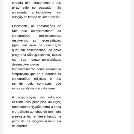
embora cite diretamente o que
terão sido no passado, não
apresenta ambiguidades em
relação ao tempo da intervenção.
Finalmente, as construções de
raiz que complementam as
construções pré-existentes,
resolvendo as necessidades
(quer em área de construção
quer em desempenho) do novo
programa são, igualmente, claras
na sua contemporaneidade,
desenvolvendo-se
horizontalmente numa volumetria
simplificada que se subordina às
construções originais e que
permite, pelo contraste, que
estas se afirmem e valorizem.
A organização do edificado
assenta nos princípios do lugar,
retomando a ligação entre a casa
e o palheiro ao longo de um muro
preexistente, e desenhando a
partir daí as ligações à nova ala
de quartos.