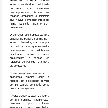
vernacular da região. Nestes
espaços, os detalhes tradicionais
cruzam-se com elementos
contemporâneos (como os
rodapés embutidos e minimais
das novas compartimentações)
numa transição fluida e sem
resistências.
O corredor que conduz ao piso
superior do palheiro culmina num
espaço charneira, marcado por
um pátio exterior que enquadra
uma oliveira, e que distribui as
circulações entre a casa
preexistente, o espaço de
refeições do palheiro, e a nova
ala de quartos.
Nesta nova ala organizam-se
aposentos simples onde a
relação com a paisagem do vale
do Rio Labruja se impõe como
principal protagonista.
A obra preserva, assim, a lógica
de um conjunto fragmentado,
composto por volumes
autónomos mas articulados,