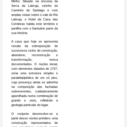
Minho. Situado na encosta da
Serra da Labruja, vizinho do
Caminho de Santiago e com
amplas vistas sobre o vale do Rio
Labruja, o Hotel da Casa das
Cerdeiras habita este território e
partilha com o Santuário parte da
sua história.
A casa que hoje se apresenta
resulta da sobreposição de
sucessivos ciclos de construção,
abandono, reconstrução e
transformação, nunca
documentados. O núcleo inicial,
com elementos datados de 1747,
seria uma estrutura simples e
paralelepipédica de um só piso,
cuja presença ainda se adivinha
na composição das fachadas
sobreviventes, cuidadosamente
aparelhada numa combinação de
granito e xisto, refletindo a
geologia particular do lugar.
O conjunto desenvolve-se a
partir desse núcleo primitivo: uma
construção representativa de