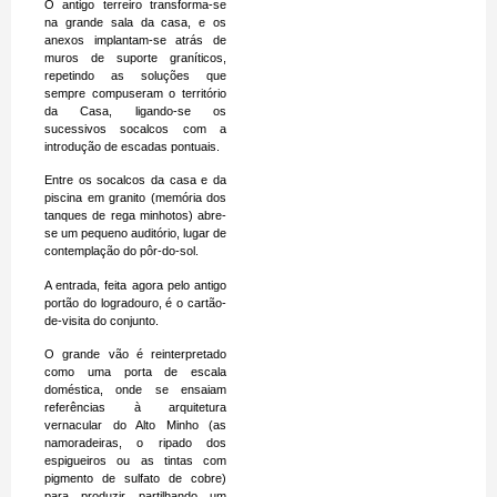
O antigo terreiro transforma-se
na grande sala da casa, e os
anexos implantam-se atrás de
muros de suporte graníticos,
repetindo as soluções que
sempre compuseram o território
da Casa, ligando-se os
sucessivos socalcos com a
introdução de escadas pontuais.
Entre os socalcos da casa e da
piscina em granito (memória dos
tanques de rega minhotos) abre-
se um pequeno auditório, lugar de
contemplação do pôr-do-sol.
A entrada, feita agora pelo antigo
portão do logradouro, é o cartão-
de-visita do conjunto.
O grande vão é reinterpretado
como uma porta de escala
doméstica, onde se ensaiam
referências à arquitetura
vernacular do Alto Minho (as
namoradeiras, o ripado dos
espigueiros ou as tintas com
pigmento de sulfato de cobre)
para produzir, partilhando um