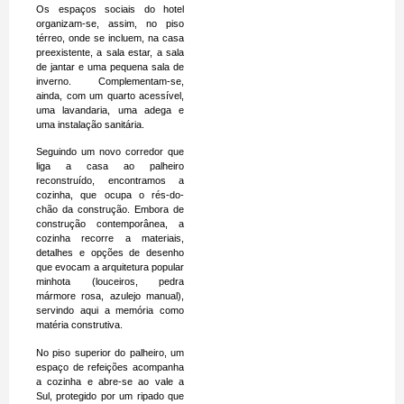
Os espaços sociais do hotel
organizam-se, assim, no piso
térreo, onde se incluem, na casa
preexistente, a sala estar, a sala
de jantar e uma pequena sala de
inverno. Complementam-se,
ainda, com um quarto acessível,
uma lavandaria, uma adega e
uma instalação sanitária.
Seguindo um novo corredor que
liga a casa ao palheiro
reconstruído, encontramos a
cozinha, que ocupa o rés-do-
chão da construção. Embora de
construção contemporânea, a
cozinha recorre a materiais,
detalhes e opções de desenho
que evocam a arquitetura popular
minhota (louceiros, pedra
mármore rosa, azulejo manual),
servindo aqui a memória como
matéria construtiva.
No piso superior do palheiro, um
espaço de refeições acompanha
a cozinha e abre-se ao vale a
Sul, protegido por um ripado que