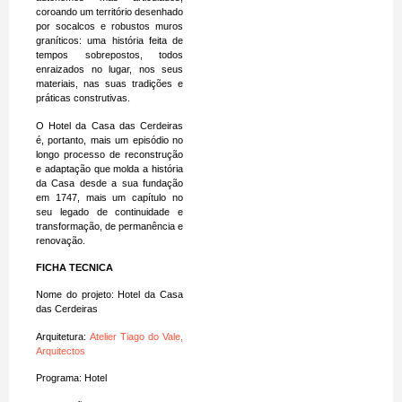
coroando um território desenhado
por socalcos e robustos muros
graníticos: uma história feita de
tempos sobrepostos, todos
enraizados no lugar, nos seus
materiais, nas suas tradições e
práticas construtivas.
O Hotel da Casa das Cerdeiras
é, portanto, mais um episódio no
longo processo de reconstrução
e adaptação que molda a história
da Casa desde a sua fundação
em 1747, mais um capítulo no
seu legado de continuidade e
transformação, de permanência e
renovação.
FICHA TECNICA
Nome do projeto: Hotel da Casa
das Cerdeiras
Arquitetura:
Atelier Tiago do Vale,
Arquitectos
Programa: Hotel