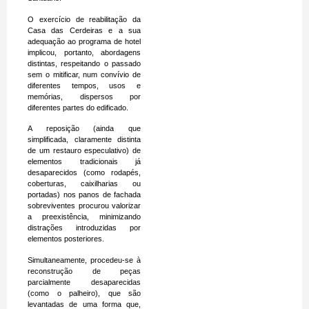
O exercício de reabilitação da
Casa das Cerdeiras e a sua
adequação ao programa de hotel
implicou, portanto, abordagens
distintas, respeitando o passado
sem o mitificar, num convívio de
diferentes tempos, usos e
memórias, dispersos por
diferentes partes do edificado.
A reposição (ainda que
simplificada, claramente distinta
de um restauro especulativo) de
elementos tradicionais já
desaparecidos (como rodapés,
coberturas, caixilharias ou
portadas) nos panos de fachada
sobreviventes procurou valorizar
a preexistência, minimizando
distrações introduzidas por
elementos posteriores.
Simultaneamente, procedeu-se à
reconstrução de peças
parcialmente desaparecidas
(como o palheiro), que são
levantadas de uma forma que,