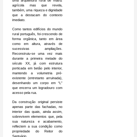
uma arquitetura rural de matriz
agrícola mas que revela,
também, uma riqueza e dignidade
que a destacam do contexto
imediato.
Como tantos edifícios do mundo
rural português, foi crescendo de
forma orgânica, tanto em área
como em altura, através de
sucessivas ampliações.
Reconstruiu-se uma vez mais
durante a primeira metade do
século XX, já com estrutura
porticada em betão pelo interior,
mantendo a volumetria pré-
existente (entretanto arruinada),
desenhando um corpo em “L”
que encerra um logradouro com
acesso pela rua.
Da construção original persiste
apenas parte das fachadas, no
interior das quais, ainda assim,
sobrevivem elementos que, pela
sua natureza e acabamento,
reflectem a sua condição como
propriedade do Reitor do
Santuário.