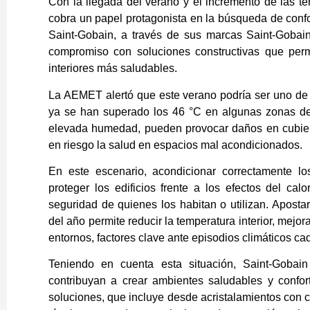
Con la llegada del verano y el incremento de las t
cobra un papel protagonista en la búsqueda de confort
Saint-Gobain, a través de sus marcas Saint-Gobai
compromiso con soluciones constructivas que permi
interiores más saludables.
La AEMET alertó que este verano podría ser uno de 
ya se han superado los 46 °C en algunas zonas de
elevada humedad, pueden provocar daños en cubier
en riesgo la salud en espacios mal acondicionados.
En este escenario, acondicionar correctamente l
proteger los edificios frente a los efectos del cal
seguridad de quienes los habitan o utilizan. Apost
del año permite reducir la temperatura interior, mejora
entornos, factores clave ante episodios climáticos c
Teniendo en cuenta esta situación, Saint-Gobai
contribuyan a crear ambientes saludables y conf
soluciones, que incluye desde acristalamientos con c