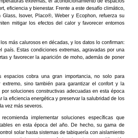
emperaturas extremas, el acondicionamiento de espacios
, eficiencia y bienestar. Frente a este desafío climático,
n Glass, Isover, Placo®, Weber y Ecophon, refuerza su
ten mitigar los efectos del calor y favorecer entornos
los más calurosos en décadas, y los datos lo confirman:
l país. Estas condiciones extremas, agravadas por una
tas y favorecer la aparición de moho, además de poner
os espacios cobra una gran importancia, no solo para
or extremo, sino también para garantizar el confort y la
ar por soluciones constructivas adecuadas en esta época
r la eficiencia energética y preservar la salubridad de los
ada vez más severos.
n recomienda implementar soluciones específicas que
ortables en esta época del año. De hecho, su gama de
ontrol solar hasta sistemas de tabiquería con aislamiento