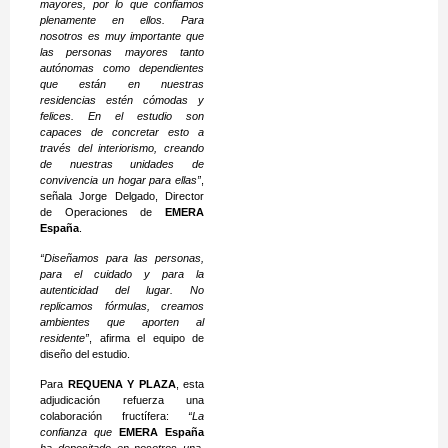
mayores, por lo que confiamos
plenamente en ellos. Para
nosotros es muy importante que
las personas mayores tanto
autónomas como dependientes
que están en nuestras
residencias estén cómodas y
felices. En el estudio son
capaces de concretar esto a
través del interiorismo, creando
de nuestras unidades de
convivencia un hogar para ellas”
,
señala Jorge Delgado, Director
de Operaciones de
EMERA
España
.
“Diseñamos para las personas,
para el cuidado y para la
autenticidad del lugar. No
replicamos fórmulas, creamos
ambientes que aporten al
residente”
, afirma el equipo de
diseño del estudio.
Para
REQUENA Y PLAZA
, esta
adjudicación refuerza una
colaboración fructífera:
“La
confianza que
EMERA España