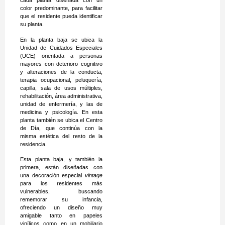
cada planta diseñada con un
color predominante, para facilitar
que el residente pueda identificar
su planta.
En la planta baja se ubica la
Unidad de Cuidados Especiales
(UCE) orientada a personas
mayores con deterioro cognitivo
y alteraciones de la conducta,
terapia ocupacional, peluquería,
capilla, sala de usos múltiples,
rehabilitación, área administrativa,
unidad de enfermería, y las de
medicina y psicología. En esta
planta también se ubica el Centro
de Día, que continúa con la
misma estética del resto de la
residencia.
Esta planta baja, y también la
primera, están diseñadas con
una decoración especial
vintage
para los residentes más
vulnerables, buscando
rememorar su infancia,
ofreciendo un diseño muy
amigable tanto en papeles
vinílicos como en un mobiliario