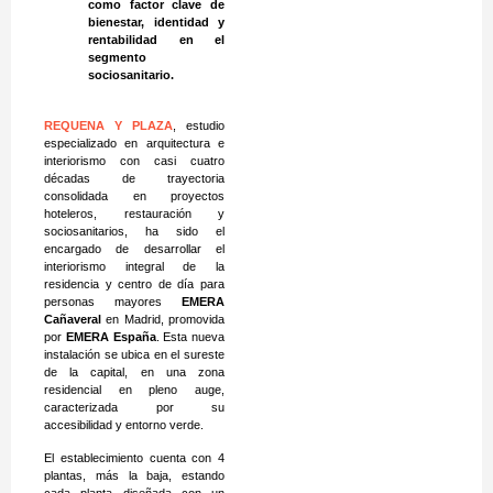
como factor clave de
bienestar, identidad y
rentabilidad en el
segmento
sociosanitario.
REQUENA Y PLAZA
, estudio
especializado en arquitectura e
interiorismo con casi cuatro
décadas de trayectoria
consolidada en proyectos
hoteleros, restauración y
sociosanitarios, ha sido el
encargado de desarrollar el
interiorismo integral de la
residencia y centro de día para
personas mayores
EMERA
Cañaveral
en Madrid, promovida
por
EMERA España
. Esta nueva
instalación se ubica en el sureste
de la capital, en una zona
residencial en pleno auge,
caracterizada por su
accesibilidad y entorno verde.
El establecimiento cuenta con 4
plantas, más la baja, estando