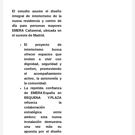
El estudio asume el diseño
integral de interiorismo de la
nueva residencia y centro de
día para personas mayores
EMERA Cañaveral, ubicada en
el sureste de Madrid.
El proyecto de
interiorismo busca
ofrecer espacios que
inviten a vivir con
dignidad, seguridad y
confort, promoviendo
el acompañamiento
activo, la autonomía y
la comunidad.
La repetida confianza
de EMERA España en
REQUENA Y PLAZA
refuerza la
colaboración
estratégica entre
ambos: esta nueva
instalación demuestra
una vez más su
apuesta por el diseño