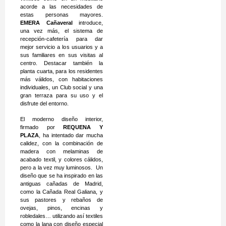
acorde a las necesidades de
estas personas mayores.
EMERA Cañaveral
introduce,
una vez más, el sistema de
recepción-cafetería para dar
mejor servicio a los usuarios y a
sus familiares en sus visitas al
centro. Destacar también la
planta cuarta, para los residentes
más válidos, con habitaciones
individuales, un Club social y una
gran terraza para su uso y el
disfrute del entorno.
El moderno diseño interior,
firmado por
REQUENA Y
PLAZA
, ha intentado dar mucha
calidez, con la combinación de
madera con melaminas de
acabado textil, y colores cálidos,
pero a la vez muy luminosos. Un
diseño que se ha inspirado en las
antiguas cañadas de Madrid,
como la Cañada Real Galiana, y
sus pastores y rebaños de
ovejas, pinos, encinas y
robledales… utilizando así textiles
como la lana con diseño especial