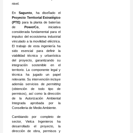
nivel.
En
Sagunto
, ha diseñado el
Proyecto Territorial Estratégico
(PTE)
para la planta de baterías
de
PowerCo
, iniciativa
considerada fundamental para el
impulso del ecosistema industrial
vinculado a la movilidad eléctrica.
El trabajo de esta ingeniería ha
sido esencial para definir la
viabilidad técnica y urbanística
del proyecto, garantizando su
integración sostenible en el
territorio. La componente legal y
técnica ha jugado un papel
relevante. Su intervención incluye
además servicios de
permitting
(obtención de todo tipo de
permisos), así como la dirección
de la Autorización Ambiental
Integrada aprobada por la
Conselleria de Medio Ambiente.
Cambiando por completo de
sector, Vielca Ingenieros ha
desarrollado el proyecto, la
dirección de obra, permisos y