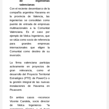
de ingenierías
valencianas
Con el reciente desembarco de la
compañía argentina Havanna en
la provincia de Valencia, las
ingenierías se consolidan como
puente de entrada de empresas
multinacionales a la Comunitat
Valenciana. Es el caso por
ejemplo de Vielca Ingenieros, que
se sitúa como socio de referencia
para grandes empresas
internacionales que eligen la
Comunitat como destino de su
inversión.
La firma valenciana participa
activamente en proyectos de
gran relevancia, como el
desarrollo del Proyecto Territorial
Estratégico (PTE) de PowerCo o
la gestión integral de las nuevas
instalaciones de Havanna en
Picassent.
En ambos casos -reconoce
Vicente Candela, socio director
de Vielca Ingenieros- “la
experiencia técnica y el buen