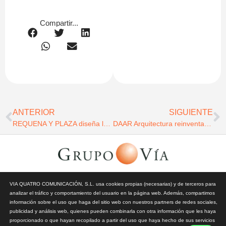
Compartir...
ANTERIOR
SIGUIENTE
REQUENA Y PLAZA diseña la residencia y centro de día para mayores EMERA Cañaveral, donde la decoración cuida a las personas y las conecta con el entorno
DAAR Arquitectura reinventa el gran icono de Valladolid: Luz, historia y vanguardia en el nuevo Eurostars Valladolid 5*
© Todos los derechos reservados | Vía Quatro Comunicación S.L
VIA QUATRO COMUNICACIÓN, S.L. usa cookies propias (necesarias) y de terceros para
| Grupo Vía | 2026 |
Aviso Legal y Privacidad
|
Política de
analizar el tráfico y comportamiento del usuario en la página web. Además, compartimos
Cookies
información sobre el uso que haga del sitio web con nuestros partners de redes sociales,
publicidad y análisis web, quienes pueden combinarla con otra información que les haya
proporcionado o que hayan recopilado a partir del uso que haya hecho de sus servicios