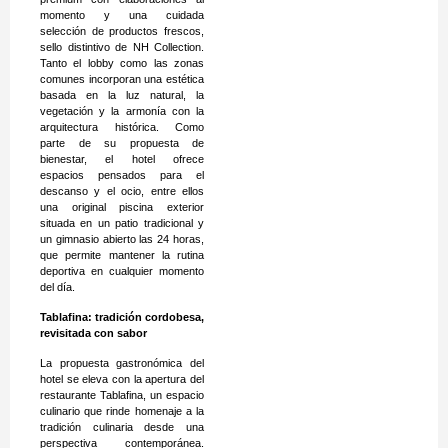
momento y una cuidada
selección de productos frescos,
sello distintivo de NH Collection.
Tanto el lobby como las zonas
comunes incorporan una estética
basada en la luz natural, la
vegetación y la armonía con la
arquitectura histórica. Como
parte de su propuesta de
bienestar, el hotel ofrece
espacios pensados para el
descanso y el ocio, entre ellos
una original piscina exterior
situada en un patio tradicional y
un gimnasio abierto las 24 horas,
que permite mantener la rutina
deportiva en cualquier momento
del día.
Tablafina: tradición cordobesa,
revisitada con sabor
La propuesta gastronómica del
hotel se eleva con la apertura del
restaurante Tablafina, un espacio
culinario que rinde homenaje a la
tradición culinaria desde una
perspectiva contemporánea.