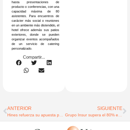
hasta presentaciones de
producto o conferencias, con una
capacidad máxima de 80
asistentes. Para encuentros de
carácter más social o reuniones
en un ambiente más distendido, el
hotel ofrece además sus patios
exteriores, donde se pueden
organizar eventos acompañados
de un servicio de catering
personalizado.
Compartir...
ANTERIOR
SIGUIENTE
Hines refuerza su apuesta por el sector living con el desarrollo de su primer proyecto PBSA en Madrid
Grupo Insur supera el 80% en la comercialización del edificio de oficinas Ágora, en Málaga, antes de finalizar su construcción