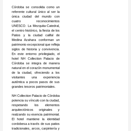
Córdoba se consolida como un
referente cultural único al ser la
única ciudad del mundo con
cuatro reconocimientos
UNESCO. La Mezquita‑Catedral,
el centro histórico, la fiesta de los
Patios y la ciudad califal de
Medina Azahara conforman un
patrimonio excepcional que refleja
siglos de historia y convivencia.
En este entorno privilegiado, el
hotel NH Collection Palacio de
Córdoba se integra de manera
natural en el corazón monumental
de la ciudad, ofreciendo a los
visitantes una experiencia
auténtica a pocos pasos de sus
grandes tesoros patrimoniales.
NH Collection Palacio de Córdoba
potencia su vínculo con la ciudad,
respetando los elementos
arquitectónicos originales y
realzando su esencia patrimonial.
El hotel mantiene la identidad
cordobesa a través de sus patios
tradicionales, arcos, carpintería y