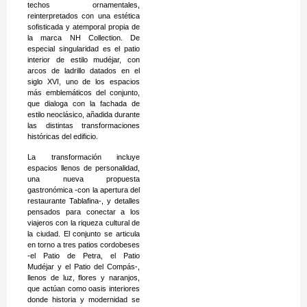
techos ornamentales,
reinterpretados con una estética
sofisticada y atemporal propia de
la marca NH Collection. De
especial singularidad es el patio
interior de estilo mudéjar, con
arcos de ladrillo datados en el
siglo XVI, uno de los espacios
más emblemáticos del conjunto,
que dialoga con la fachada de
estilo neoclásico, añadida durante
las distintas transformaciones
históricas del edificio.
La transformación incluye
espacios llenos de personalidad,
una nueva propuesta
gastronómica -con la apertura del
restaurante Tablafina-, y detalles
pensados para conectar a los
viajeros con la riqueza cultural de
la ciudad. El conjunto se articula
en torno a tres patios cordobeses
-el Patio de Petra, el Patio
Mudéjar y el Patio del Compás-,
llenos de luz, flores y naranjos,
que actúan como oasis interiores
donde historia y modernidad se