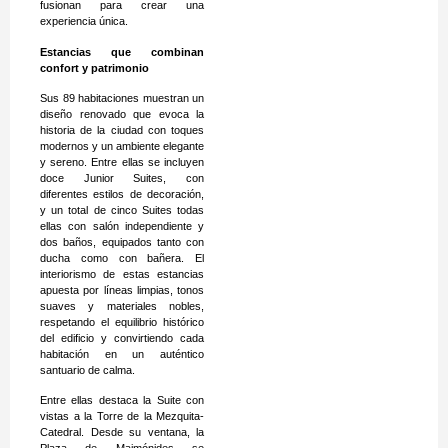
fusionan para crear una
experiencia única.
Estancias que combinan
confort y patrimonio
Sus 89 habitaciones muestran un
diseño renovado que evoca la
historia de la ciudad con toques
modernos y un ambiente elegante
y sereno. Entre ellas se incluyen
doce Junior Suites, con
diferentes estilos de decoración,
y un total de cinco Suites todas
ellas con salón independiente y
dos baños, equipados tanto con
ducha como con bañera. El
interiorismo de estas estancias
apuesta por líneas limpias, tonos
suaves y materiales nobles,
respetando el equilibrio histórico
del edificio y convirtiendo cada
habitación en un auténtico
santuario de calma.
Entre ellas destaca la Suite con
vistas a la Torre de la Mezquita-
Catedral. Desde su ventana, la