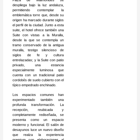
Plaza de Maimónides se
despliega bajo la luz andaluza,
permitiendo contemplar la
emblemática torre que, desde su
origen ha marcado durante siglos
el perfil de la ciudad. Junto a esta
suite, el hotel ofrece también una
Suite con vistas a la Muralla,
desde la que se contempla un
tramo conservado de la antigua
muralla, testigo silencioso de
siglos de fe y cultura
entrelazadas; y la Suite con patio
privado, una estancia
especialmente luminosa que
cuenta con un tradicional patio
cordobés de suelo cubierto con el
típico empedrado enchinado.
Los espacios comunes han
experimentado también una
profunda transformación. La
recepción, reubicada y
completamente rediseñada, se
presenta como un espacio
moderno y funcional. El salón de
desayunos luce un nuevo diseño
que realza la experiencia
premium con elaboraciones al