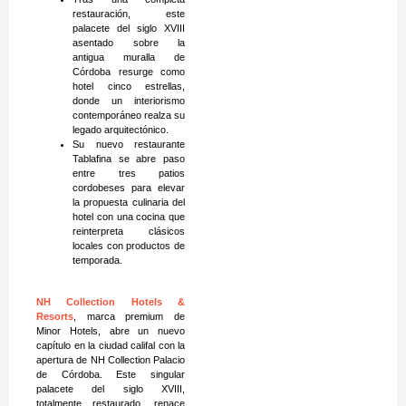
restauración, este
palacete del siglo XVIII
asentado sobre la
antigua muralla de
Córdoba resurge como
hotel cinco estrellas,
donde un interiorismo
contemporáneo realza su
legado arquitectónico.
Su nuevo restaurante
Tablafina se abre paso
entre tres patios
cordobeses para elevar
la propuesta culinaria del
hotel con una cocina que
reinterpreta clásicos
locales con productos de
temporada.
NH Collection Hotels &
Resorts
, marca premium de
Minor Hotels, abre un nuevo
capítulo en la ciudad califal con la
apertura de NH Collection Palacio
de Córdoba. Este singular
palacete del siglo XVIII,
totalmente restaurado, renace