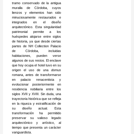
tramo conservado de la antigua
muralla de Córdoba, cuyos
lienzos y elementos han sido
minuciosamente restaurados e
integrados en el diseño
arquitectónico. Esta singularidad
patrimonial permite a los
huéspedes alojarse entre siglos
de historia, ya que desde ciertas
partes de NH Collection Palacio
de Córdoba, incluidas
habitaciones, pueden verse
algunos de sus restos. El enclave
que hoy ocupa el hotel tuvo en su
origen el uso de una
domus
romana, antes de transformarse
en palacio renacentista y
evolucionar posteriormente en
residencia nobiliaria entre los
siglos XVII y XVIII. Sin duda, una
trayectoria histórica que se refleja
en la riqueza y estratificación de
su diseño actual. Esta
transformación ha permitido
preservar su valioso legado
arquitectónico y artístico, al
tiempo que presenta un carácter
vanguardista.