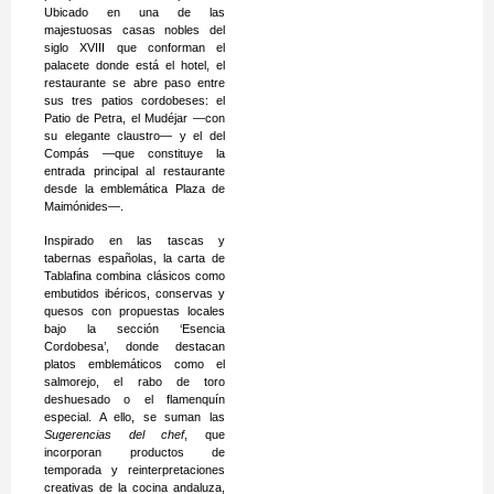
Ubicado en una de las
majestuosas casas nobles del
siglo XVIII que conforman el
palacete donde está el hotel, el
restaurante se abre paso entre
sus tres patios cordobeses: el
Patio de Petra, el Mudéjar —con
su elegante claustro— y el del
Compás —que constituye la
entrada principal al restaurante
desde la emblemática Plaza de
Maimónides—.
Inspirado en las tascas y
tabernas españolas, la carta de
Tablafina combina clásicos como
embutidos ibéricos, conservas y
quesos con propuestas locales
bajo la sección ‘Esencia
Cordobesa’, donde destacan
platos emblemáticos como el
salmorejo, el rabo de toro
deshuesado o el flamenquín
especial. A ello, se suman las
Sugerencias del chef
, que
incorporan productos de
temporada y reinterpretaciones
creativas de la cocina andaluza,