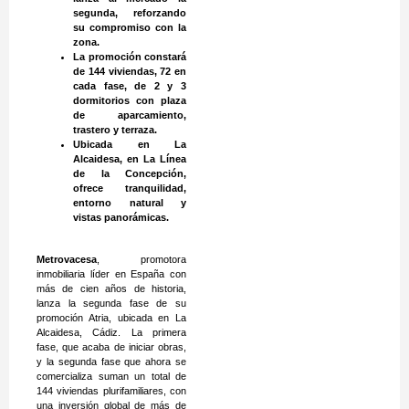
segunda, reforzando
su compromiso con la
zona.
La promoción constará
de 144 viviendas, 72 en
cada fase, de 2 y 3
dormitorios con plaza
de aparcamiento,
trastero y terraza.
Ubicada en La
Alcaidesa, en La Línea
de la Concepción,
ofrece tranquilidad,
entorno natural y
vistas panorámicas.
Metrovacesa
, promotora
inmobiliaria líder en España con
más de cien años de historia,
lanza la segunda fase de su
promoción Atria, ubicada en La
Alcaidesa, Cádiz. La primera
fase, que acaba de iniciar obras,
y la segunda fase que ahora se
comercializa suman un total de
144 viviendas plurifamiliares, con
una inversión global de más de