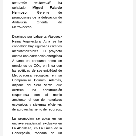
desarrollo residencial”
, ha
señalado
Miguel Fajardo
Hermoso
, Gerente de
promociones de la delegación de
Andalucía Oriental de
Metrovacesa.
Diseñado por Lahuerta Vázquez-
Reina Arquitectura, Atria se ha
concebido bajo rigurosos criterios
medioambientales. El proyecto
cuenta con calificación energética
A tanto en consumo como en
emisiones de CO₂, en línea con
las políticas de sostenibilidad de
Metrovacesa recogidas en su
Compromiso Domum. Además,
dispone del Sello Verde, que
certifica una construcción
respetuosa con el medio
ambiente, el uso de materiales
ecológicos y sistemas eficientes
de aprovechamiento de recursos.
La promoción se ubica en un
enclave residencial exclusivo en
La Alcaidesa, en La Línea de la
Concepción, rodeada de un