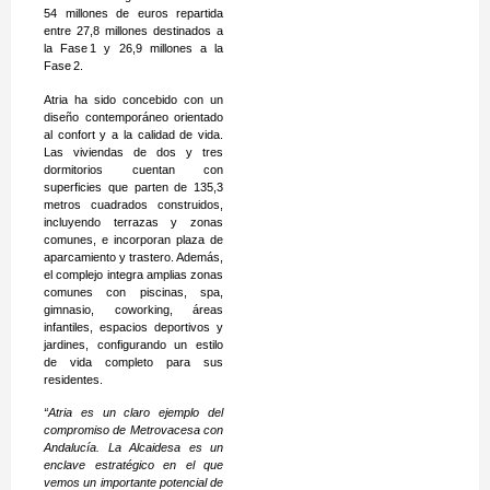
54 millones de euros repartida
entre 27,8 millones destinados a
la Fase 1 y 26,9 millones a la
Fase 2.
Atria ha sido concebido con un
diseño contemporáneo orientado
al confort y a la calidad de vida.
Las viviendas de dos y tres
dormitorios cuentan con
superficies que parten de 135,3
metros cuadrados construidos,
incluyendo terrazas y zonas
comunes, e incorporan plaza de
aparcamiento y trastero. Además,
el complejo integra amplias zonas
comunes con piscinas, spa,
gimnasio, coworking, áreas
infantiles, espacios deportivos y
jardines, configurando un estilo
de vida completo para sus
residentes.
“Atria es un claro ejemplo del
compromiso de Metrovacesa con
Andalucía. La Alcaidesa es un
enclave estratégico en el que
vemos un importante potencial de