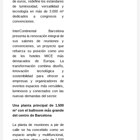
de euros, redefine los estándares
de luminosidad, versatilidad y
tecnología en más de 3.000 m²
dedicados a congresos y
convenciones.
InterContinental Barcelona
presenta la renovación integral de
sus salones de reuniones y
convenciones, un proyecto que
refuerza su posición como uno
de los hoteles MICE más
destacados de Europa. La
transformación combina diseño,
innovación tecnológica y
sostenibilidad para ofrecer a
empresas y organizadores de
eventos espacios más versátiles,
luminosos y conectados con las
nuevas demandas del sector.
Una planta principal de 1.500
m² con el ballroom más grande
del centro de Barcelona
La planta de reuniones a pie de
calle se ha concebido como un
espacio amplio y multifuncional,
con techos altos y más de 1.500