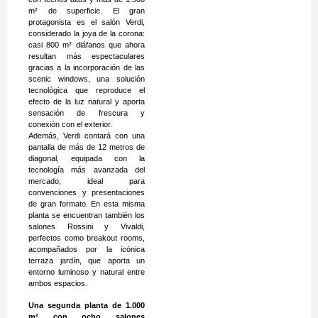
m² de superficie. El gran
protagonista es el salón Verdi,
considerado la joya de la corona:
casi 800 m² diáfanos que ahora
resultan más espectaculares
gracias a la incorporación de las
scenic windows, una solución
tecnológica que reproduce el
efecto de la luz natural y aporta
sensación de frescura y
conexión con el exterior.
Además, Verdi contará con una
pantalla de más de 12 metros de
diagonal, equipada con la
tecnología más avanzada del
mercado, ideal para
convenciones y presentaciones
de gran formato. En esta misma
planta se encuentran también los
salones Rossini y Vivaldi,
perfectos como breakout rooms,
acompañados por la icónica
terraza jardín, que aporta un
entorno luminoso y natural entre
ambos espacios.
Una segunda planta de 1.000
m² con ocho salones