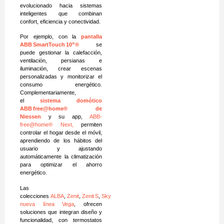
evolucionado hacia sistemas
inteligentes que combinan
confort, eficiencia y conectividad.
Por ejemplo, con la
pantalla
ABB
SmartTouch
10
”®
se
puede gestionar la calefacción,
ventilación, persianas e
iluminación, crear escenas
personalizadas y monitorizar el
consumo energético.
Complementariamente,
el
sistema domótico
ABB
free@home
®
de
Niessen
y su app,
ABB-
free@home® Next,
permiten
controlar el hogar desde el móvil,
aprendiendo de los hábitos del
usuario y ajustando
automáticamente la climatización
para optimizar el ahorro
energético.
Las
colecciones
ALBA
,
Zenit
,
Zenit S
,
Sky Niessen
y
la
nueva línea Vega
, ofrecen
soluciones que integran diseño y
funcionalidad, con termostatos