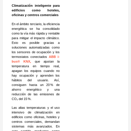
Climatización inteligente para
edificios como hoteles,
oficinas y centros comerciales
En el ámbito terciario, la eficiencia
energética se ha consolidado
como la vía más rápida y rentable
para mitigar el impacto climático.
Esto es posible gracias a
soluciones automatizadas como
los sensores de ocupación y los
termostatos conectados
ABB i-
bus® KNX,
que ajustan la
temperatura en tiempo real,
apagan los equipos cuando no
hay ocupación y aprenden los
hábitos del usuario. Así,
consiguen hasta un 20 % de
ahorro energético y una
reducción de las emisiones de
CO₂ del 15 %.
Las altas temperaturas y el uso
intensivo de climatización en
edificios como oficinas, hoteles y
centros comerciales, demandan
sistemas más avanzados. En
este sentido, productos como