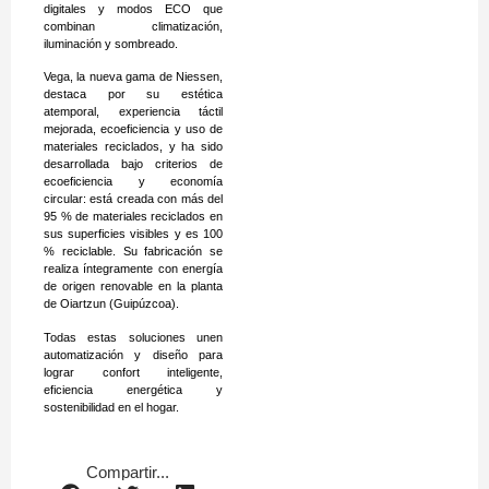
digitales y modos ECO que
combinan climatización,
iluminación y sombreado.
Vega, la nueva gama de Niessen,
destaca por su estética
atemporal, experiencia táctil
mejorada, ecoeficiencia y uso de
materiales reciclados, y ha sido
desarrollada bajo criterios de
ecoeficiencia y economía
circular: está creada con más del
95 % de materiales reciclados en
sus superficies visibles y es 100
% reciclable. Su fabricación se
realiza íntegramente con energía
de origen renovable en la planta
de Oiartzun (Guipúzcoa).
Todas estas soluciones unen
automatización y diseño para
lograr confort inteligente,
eficiencia energética y
sostenibilidad en el hogar.
Compartir...