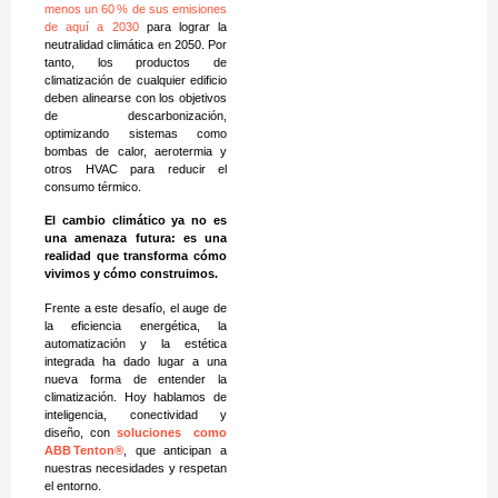
menos un 60 % de sus emisiones
de aquí a 2030
para lograr la
neutralidad climática en 2050. Por
tanto, los productos de
climatización de cualquier edificio
deben alinearse con los objetivos
de descarbonización,
optimizando sistemas como
bombas de calor, aerotermia y
otros HVAC para reducir el
consumo térmico.
El cambio climático ya no es
una amenaza futura: es una
realidad que transforma cómo
vivimos y cómo construimos.
Frente a este desafío, el auge de
la eficiencia energética, la
automatización y la estética
integrada ha dado lugar a una
nueva forma de entender la
climatización. Hoy hablamos de
inteligencia, conectividad y
diseño, con
soluciones como
ABB
Tenton
®
, que anticipan a
nuestras necesidades y respetan
el entorno.