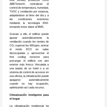
ABB Tenton®, centralizan el
control de temperatura, humedad,
TVOC y ventilación por estancia,
adaptándose al ritmo del día y a
las condiciones exteriores
mediante la tecnología KNX.
enviando estos datos al BMS.
Gracias a ello, el edificio puede
ajustar automáticamente la
ventilación cuando los niveles de
CO₂ superan los 900 ppm, activar
el modo ECO en salas
desocupadas y aprovechar el
free cooling nocturno para
precargar el edificio con aire
exterior más fresco. Vinculada a
una tarjeta de un hotel o a un
sistema de control de accesos en
una oficina, la climatización puede
apagarse automáticamente
cuando no hay ocupación,
optimizando así cada recurso.
Climatización inteligente para
el hogar
La climatización residencial ha