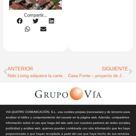
Compartir...
ANTERIOR
SIGUIENTE
Nido Living adquiere la cartera de Livensa Living a Brookfield en una operación histórica de 1.200 milllones de €
Casa Fonte – proyecto de JAA en Melides
© Todos los derechos reservados | Vía Quatro Comunicación S.L
VIA QUATRO COMUNICACIÓN, S.L. usa cookies propias (necesarias) y de terceros para
| Grupo Vía | 2026 |
Aviso Legal y Privacidad
|
Política de
analizar el tráfico y comportamiento del usuario en la página web. Además, compartimos
Cookies
información sobre el uso que haga del sitio web con nuestros partners de redes sociales,
publicidad y análisis web, quienes pueden combinarla con otra información que les haya
proporcionado o que hayan recopilado a partir del uso que haya hecho de sus servicios