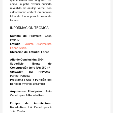
que enmarca una Magnolia, así
como un patio exterior cubierto
revestido de azulejo verde, con
estereotomía vertical, creando un
telón de fondo para la zona de
lectura.
INFORMACIÓN TÉCNICA
Nombre del Proyecto:
Casa
Patio IV
Estudio:
Volume Architecture
Lisbon Studio
Ubicación del Estudio:
Lisboa
Año de Conclusión:
2024
Superficie Bruta de
Construcción (m² / ft²):
250 m²
Ubicación del Proyecto:
Painho, Portugal
Programa / Uso / Función del
Edificio:
Vivienda unifamiliar
Arquitectos Principales:
João
Caria Lopes & Rodolfo Reis
Equipo de Arquitectura:
Rodolfo Reis, João Caria Lopes &
João Cunha