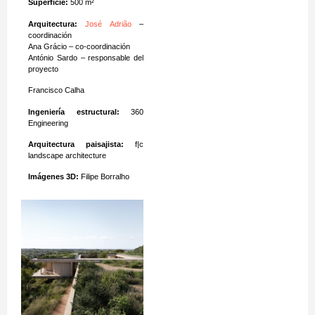
Superficie:
500 m²
Arquitectura:
José Adrião
–
coordinación
Ana Grácio – co-coordinación
António Sardo – responsable del
proyecto
Francisco Calha
Ingeniería estructural:
360
Engineering
Arquitectura paisajista:
f|c
landscape architecture
Imágenes 3D:
Filipe Borralho