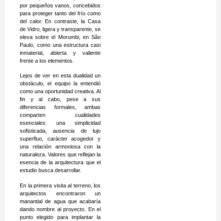
por pequeños vanos, concebidos
para proteger tanto del frío como
del calor. En contraste, la Casa
de Vidro, ligera y transparente, se
eleva sobre el Morumbi, en São
Paulo, como una estructura casi
inmaterial, abierta y valiente
frente a los elementos.
Lejos de ver en esta dualidad un
obstáculo, el equipo la entendió
como una oportunidad creativa. Al
fin y al cabo, pese a sus
diferencias formales, ambas
comparten cualidades
esenciales: una simplicidad
sofisticada, ausencia de lujo
superfluo, carácter acogedor y
una relación armoniosa con la
naturaleza. Valores que reflejan la
esencia de la arquitectura que el
estudio busca desarrollar.
En la primera visita al terreno, los
arquitectos encontraron un
manantial de agua que acabaría
dando nombre al proyecto. En el
punto elegido para implantar la