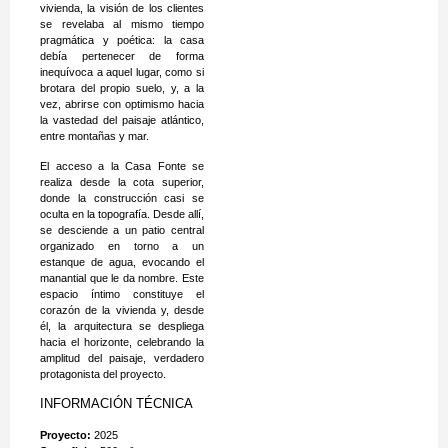
vivienda, la visión de los clientes
se revelaba al mismo tiempo
pragmática y poética: la casa
debía pertenecer de forma
inequívoca a aquel lugar, como si
brotara del propio suelo, y, a la
vez, abrirse con optimismo hacia
la vastedad del paisaje atlántico,
entre montañas y mar.
El acceso a la Casa Fonte se
realiza desde la cota superior,
donde la construcción casi se
oculta en la topografía. Desde allí,
se desciende a un patio central
organizado en torno a un
estanque de agua, evocando el
manantial que le da nombre. Este
espacio íntimo constituye el
corazón de la vivienda y, desde
él, la arquitectura se despliega
hacia el horizonte, celebrando la
amplitud del paisaje, verdadero
protagonista del proyecto.
INFORMACIÓN TÉCNICA
Proyecto:
2025