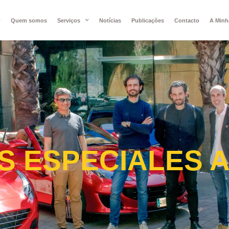
Quem somos
Serviços
Notícias
Publicações
Contacto
A Minh
S ESPECIALES A