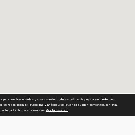
para analizar el tráfico y comportamiento del usuario en la página web. Además,
rs de redes sociales, publicidad y análisis web, quienes pueden combinarla con otra
 que haya hecho de sus servicios
Más Información
.