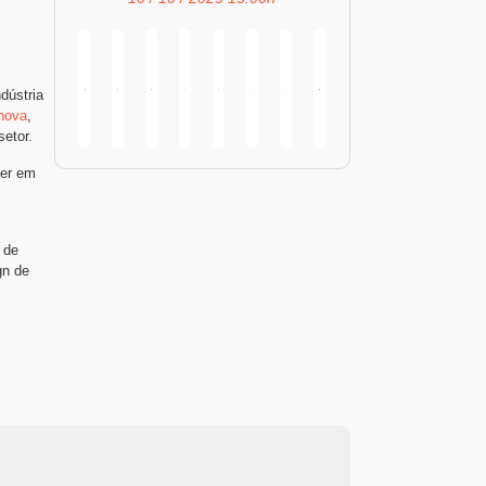
dústria
hova
,
setor.
ver em
 de
gn de