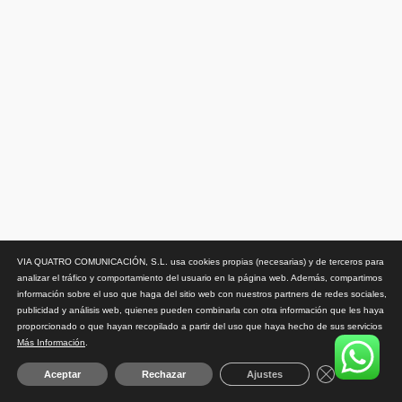
VIA QUATRO COMUNICACIÓN, S.L. usa cookies propias (necesarias) y de terceros para
analizar el tráfico y comportamiento del usuario en la página web. Además, compartimos
información sobre el uso que haga del sitio web con nuestros partners de redes sociales,
publicidad y análisis web, quienes pueden combinarla con otra información que les haya
proporcionado o que hayan recopilado a partir del uso que haya hecho de sus servicios
Más Información
.
Close GDPR 
Aceptar
Rechazar
Ajustes