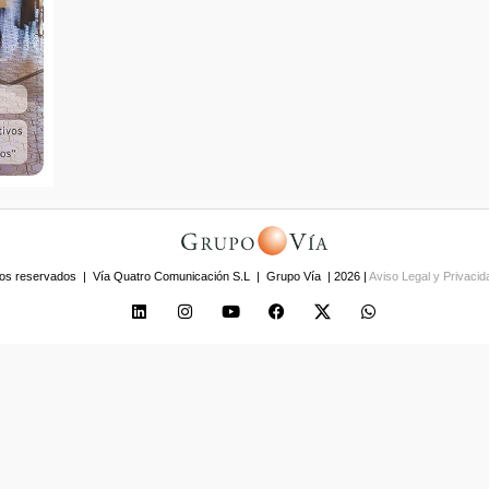
os reservados | Vía Quatro Comunicación S.L | Grupo Vía | 2026 |
Aviso Legal y Privaci