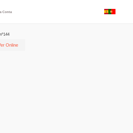
a Conta
 nº144
er Online