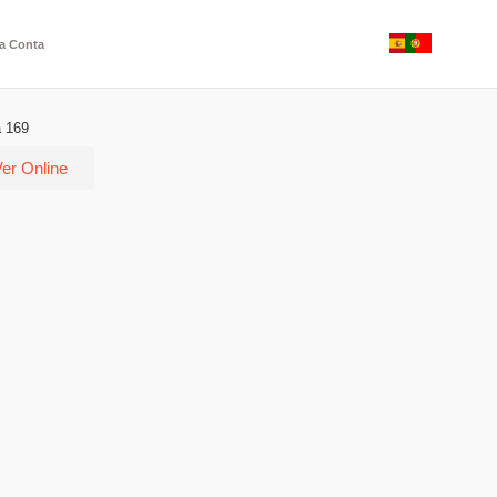
a Conta
a 169
er Online