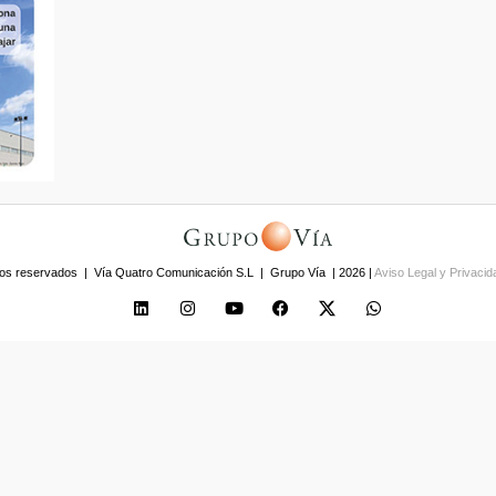
os reservados | Vía Quatro Comunicación S.L | Grupo Vía | 2026 |
Aviso Legal y Privaci