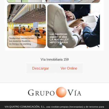
Vía Inmobiliaria 159
Descargar
Ver Online
© Todos los derechos reservados | Vía Quatro Comunicación S.L
VIA QUATRO COMUNICACIÓN, S.L. usa cookies propias (necesarias) y de terceros para
| Grupo Vía | 2026 |
Aviso Legal y Privacidad
|
Política de