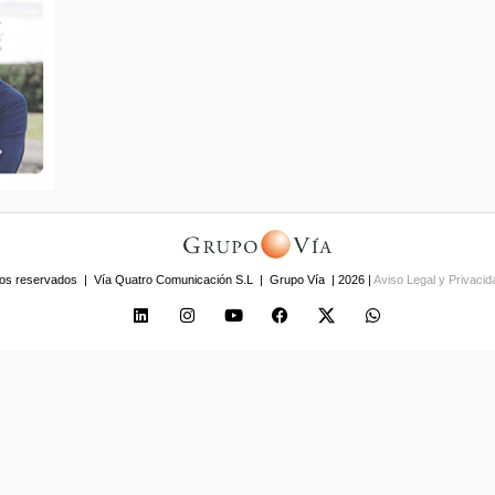
os reservados | Vía Quatro Comunicación S.L | Grupo Vía | 2026 |
Aviso Legal y Privaci