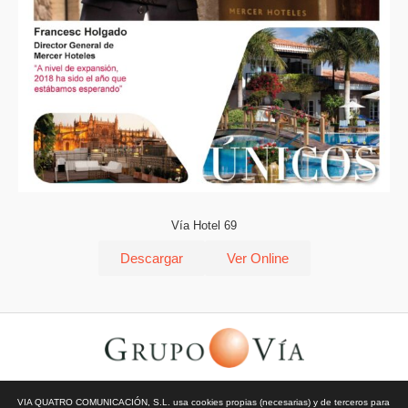
Vía Hotel 69
Descargar
Ver Online
© Todos los derechos reservados | Vía Quatro Comunicación S.L
VIA QUATRO COMUNICACIÓN, S.L. usa cookies propias (necesarias) y de terceros para
| Grupo Vía | 2026 |
Aviso Legal y Privacidad
|
Política de