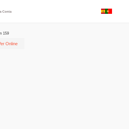
a Conta
n 159
er Online