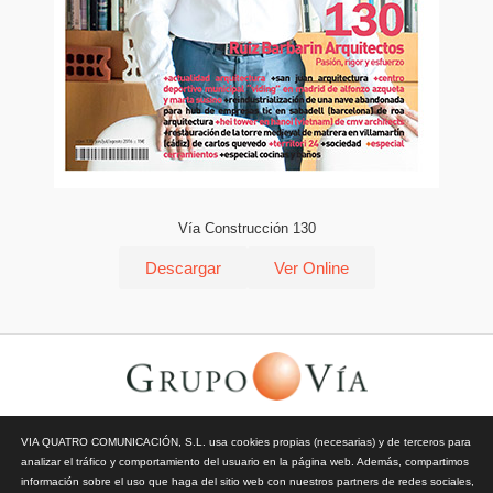
Vía Construcción 130
Descargar
Ver Online
© Todos los derechos reservados | Vía Quatro Comunicación S.L
VIA QUATRO COMUNICACIÓN, S.L. usa cookies propias (necesarias) y de terceros para
| Grupo Vía | 2026 |
Aviso Legal y Privacidad
|
Política de
analizar el tráfico y comportamiento del usuario en la página web. Además, compartimos
Cookies
información sobre el uso que haga del sitio web con nuestros partners de redes sociales,