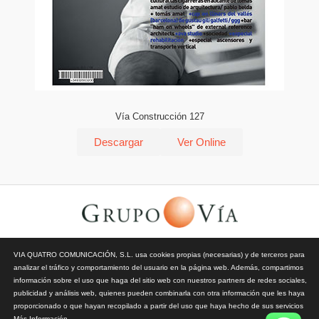
Vía Construcción 127
Descargar
Ver Online
© Todos los derechos reservados | Vía Quatro Comunicación S.L
VIA QUATRO COMUNICACIÓN, S.L. usa cookies propias (necesarias) y de terceros para
| Grupo Vía | 2026 |
Aviso Legal y Privacidad
|
Política de
analizar el tráfico y comportamiento del usuario en la página web. Además, compartimos
Cookies
información sobre el uso que haga del sitio web con nuestros partners de redes sociales,
publicidad y análisis web, quienes pueden combinarla con otra información que les haya
proporcionado o que hayan recopilado a partir del uso que haya hecho de sus servicios
Más Información
.