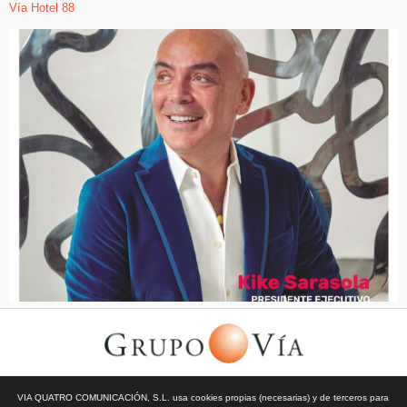
Vía Hotel 88
© Todos los derechos reservados | Vía Quatro Comunicación S.L
VIA QUATRO COMUNICACIÓN, S.L. usa cookies propias (necesarias) y de terceros para
| Grupo Vía | 2026 |
Aviso Legal y Privacidad
|
Política de