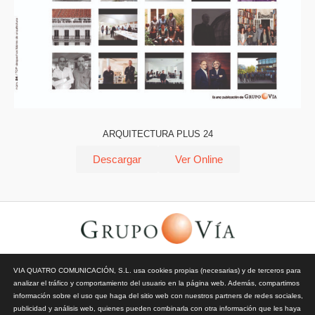
ARQUITECTURA PLUS 24
Descargar
Ver Online
© Todos los derechos reservados | Vía Quatro Comunicación S.L
VIA QUATRO COMUNICACIÓN, S.L. usa cookies propias (necesarias) y de terceros para
| Grupo Vía | 2026 |
Aviso Legal y Privacidad
|
Política de
analizar el tráfico y comportamiento del usuario en la página web. Además, compartimos
Cookies
información sobre el uso que haga del sitio web con nuestros partners de redes sociales,
publicidad y análisis web, quienes pueden combinarla con otra información que les haya