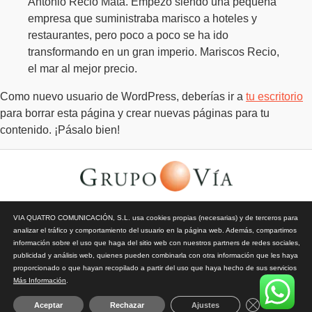
Antonio Recio Mata. Empezó siendo una pequeña
empresa que suministraba marisco a hoteles y
restaurantes, pero poco a poco se ha ido
transformando en un gran imperio. Mariscos Recio,
el mar al mejor precio.
Como nuevo usuario de WordPress, deberías ir a
tu escritorio
para borrar esta página y crear nuevas páginas para tu
contenido. ¡Pásalo bien!
© Todos los derechos reservados | Vía Quatro Comunicación S.L
VIA QUATRO COMUNICACIÓN, S.L. usa cookies propias (necesarias) y de terceros para
| Grupo Vía | 2026 |
Aviso Legal y Privacidad
|
Política de
analizar el tráfico y comportamiento del usuario en la página web. Además, compartimos
Cookies
información sobre el uso que haga del sitio web con nuestros partners de redes sociales,
publicidad y análisis web, quienes pueden combinarla con otra información que les haya
proporcionado o que hayan recopilado a partir del uso que haya hecho de sus servicios
Más Información
.
Subscreva a revista
Close GDPR 
Aceptar
Rechazar
Ajustes