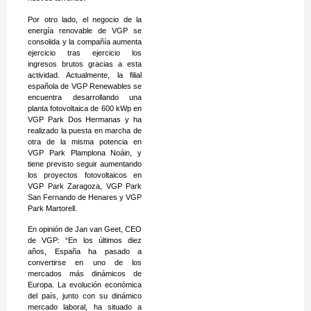
Por otro lado, el negocio de la
energía renovable de VGP se
consolida y la compañía aumenta
ejercicio tras ejercicio los
ingresos brutos gracias a esta
actividad. Actualmente, la filial
española de VGP Renewables se
encuentra desarrollando una
planta fotovoltaica de 600 kWp en
VGP Park Dos Hermanas y ha
realizado la puesta en marcha de
otra de la misma potencia en
VGP Park Plamplona Noáin, y
tiene previsto seguir aumentando
los proyectos fotovoltaicos en
VGP Park Zaragoza, VGP Park
San Fernando de Henares y VGP
Park Martorell.
En opinión de Jan van Geet, CEO
de VGP: “En los últimos diez
años, España ha pasado a
convertirse en uno de los
mercados más dinámicos de
Europa. La evolución económica
del país, junto con su dinámico
mercado laboral, ha situado a