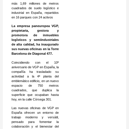
más 1,69 millones de metros
cuadrados de suelo logístico e
industrial en España, repartidos
en 16 parques con 24 activos
La empresa paneuropea VGP,
propietaria, gestora y
promotora de inmuebles
logísticos y semiindustriales
de alta calidad, ha inaugurado
sus nuevas oficinas en la Torre
Barcelona de Diagonal 477.
Coincidiendo con el 10º
aniversario de VGP en España, la
compañía ha trasladado su
actividad a la 4ª planta del
emblemático edificio, en un nuevo
espacio de 750 metros
cuadrados, que duplica la
superficie que ocupaban hasta
hoy, en la calle Còrsega 301.
Las nuevas oficinas de VGP en
España ofrecen un entorno de
trabajo moderno y versátil,
pensado para fomentar la
colaboración y el bienestar del