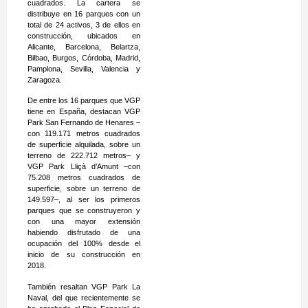
cuadrados. La cartera se
distribuye en 16 parques con un
total de 24 activos, 3 de ellos en
construcción, ubicados en
Alicante, Barcelona, Belartza,
Bilbao, Burgos, Córdoba, Madrid,
Pamplona, Sevilla, Valencia y
Zaragoza.
De entre los 16 parques que VGP
tiene en España, destacan VGP
Park San Fernando de Henares –
con 119.171 metros cuadrados
de superficie alquilada, sobre un
terreno de 222.712 metros– y
VGP Park Lliçà d’Amunt –con
75.208 metros cuadrados de
superficie, sobre un terreno de
149.597–, al ser los primeros
parques que se construyeron y
con una mayor extensión
habiendo disfrutado de una
ocupación del 100% desde el
inicio de su construcción en
2018.
También resaltan VGP Park La
Naval, del que recientemente se