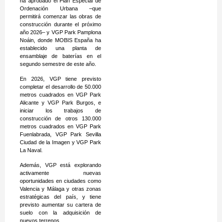
ha aprobado el Plan Especial de
Ordenación Urbana –que
permitirá comenzar las obras de
construcción durante el próximo
año 2026– y VGP Park Pamplona
Noáin, donde MOBIS España ha
establecido una planta de
ensamblaje de baterías en el
segundo semestre de este año.
En 2026, VGP tiene previsto
completar el desarrollo de 50.000
metros cuadrados en VGP Park
Alicante y VGP Park Burgos, e
iniciar los trabajos de
construcción de otros 130.000
metros cuadrados en VGP Park
Fuenlabrada, VGP Park Sevilla
Ciudad de la Imagen y VGP Park
La Naval.
Además, VGP está explorando
activamente nuevas
oportunidades en ciudades como
Valencia y Málaga y otras zonas
estratégicas del país, y tiene
previsto aumentar su cartera de
suelo con la adquisición de
nuevos terrenos.