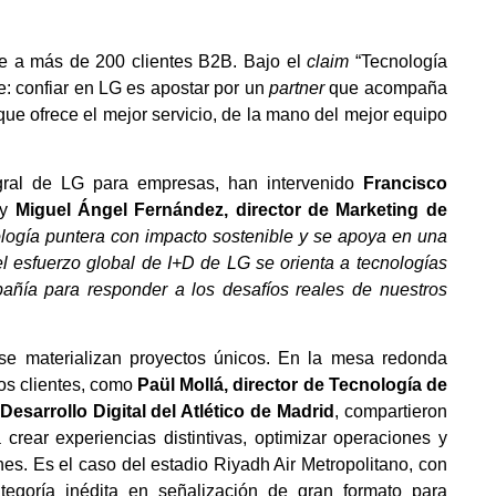
ne a más de 200 clientes B2B. Bajo el
claim
“Tecnología
ve: confiar en LG es apostar por un
partner
que acompaña
que ofrece el mejor servicio, de la mano del mejor equipo
egral de LG para empresas, han intervenido
Francisco
y
Miguel Ángel Fernández, director de Marketing de
nología puntera con impacto sostenible y se apoya en una
l esfuerzo global de I+D de LG se orienta a tecnologías
añía para responder a los desafíos reales de nuestros
se materializan proyectos únicos. En la mesa redonda
nos clientes, como
Paül Mollá, director de Tecnología de
Desarrollo Digital del Atlético de Madrid
, compartieron
crear experiencias distintivas, optimizar operaciones y
nes. Es el caso del estadio Riyadh Air Metropolitano, con
tegoría inédita en señalización de gran formato para