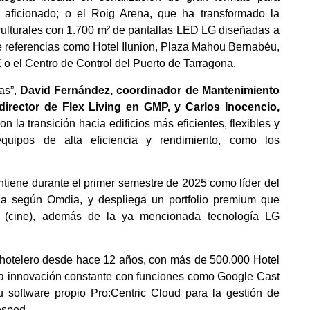
l aficionado; o el Roig Arena, que ha transformado la
 culturales con 1.700 m² de pantallas LED LG diseñadas a
de referencias como Hotel Ilunion, Plaza Mahou Bernabéu,
 o el Centro de Control del Puerto de Tarragona.
as”,
David Fernández, coordinador de Mantenimiento
director de Flex Living en GMP, y Carlos Inocencio,
on la transición hacia edificios más eficientes, flexibles y
equipos de alta eficiencia y rendimiento, como los
ntiene durante el primer semestre de 2025 como líder del
a según Omdia, y despliega un portfolio premium que
 (cine), además de la ya mencionada tecnología LG
o hotelero desde hace 12 años, con más de 500.000 Hotel
la innovación constante con funciones como Google Cast
u software propio Pro:Centric Cloud para la gestión de
ésped.