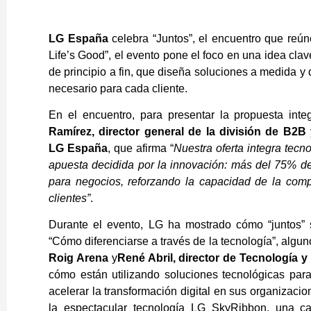
LG España
celebra “Juntos”, el encuentro que reú
Life’s Good”, el evento pone el foco en una idea cla
de principio a fin, que diseña soluciones a medida y 
necesario para cada cliente.
En el encuentro, para presentar la propuesta int
Ramírez, director general de la división de B2B
LG
España
, que afirma “
Nuestra oferta integra tec
apuesta decidida por la innovación: más del 75% de
para negocios, reforzando la capacidad de la comp
clientes”
.
Durante el evento, LG ha mostrado cómo “juntos” 
“Cómo diferenciarse a través de la tecnología”, algu
Roig Arena
y
René Abril, director de Tecnología y 
cómo están utilizando soluciones tecnológicas para 
acelerar la transformación digital en sus organizacio
la espectacular tecnología LG SkyRibbon, una ca