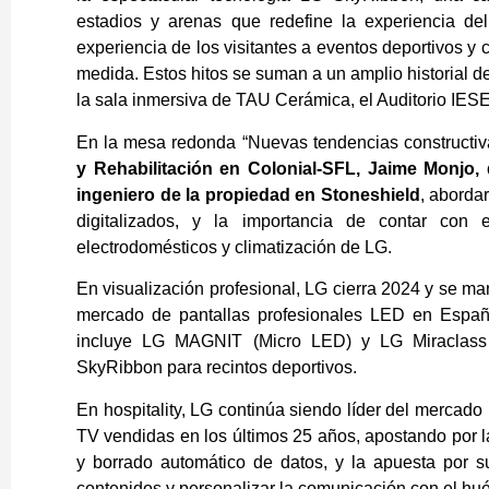
estadios y arenas que redefine la experiencia de
experiencia de los visitantes a eventos deportivos y
medida. Estos hitos se suman a un amplio historial 
la sala inmersiva de TAU Cerámica, el Auditorio IESE
En la mesa redonda “Nuevas tendencias constructiv
y Rehabilitación en Colonial-SFL, Jaime Monjo, 
ingeniero de la propiedad en Stoneshield
, abordar
digitalizados, y la importancia de contar con 
electrodomésticos y climatización de LG.
En visualización profesional, LG cierra 2024 y se ma
mercado de pantallas profesionales LED en Españ
incluye LG MAGNIT (Micro LED) y LG Miraclass
SkyRibbon para recintos deportivos.
En hospitality, LG continúa siendo líder del mercad
TV vendidas en los últimos 25 años, apostando por 
y borrado automático de datos, y la apuesta por s
contenidos y personalizar la comunicación con el hu