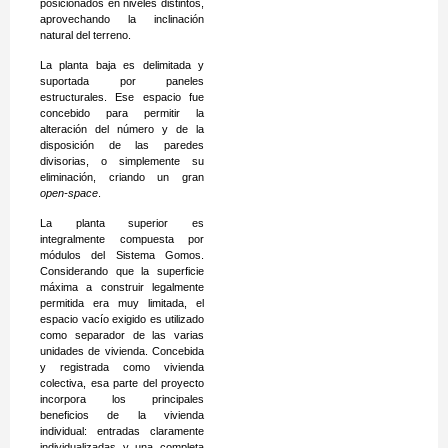
posicionados en niveles distintos,
aprovechando la inclinación
natural del terreno.
La planta baja es delimitada y
suportada por paneles
estructurales. Ese espacio fue
concebido para permitir la
alteración del número y de la
disposición de las paredes
divisorias, o simplemente su
eliminación, criando un gran
open-space
.
La planta superior es
integralmente compuesta por
módulos del Sistema Gomos.
Considerando que la superficie
máxima a construir legalmente
permitida era muy limitada, el
espacio vacío exigido es utilizado
como separador de las varias
unidades de vivienda. Concebida
y registrada como vivienda
colectiva, esa parte del proyecto
incorpora los principales
beneficios de la vivienda
individual: entradas claramente
individualizadas y una completa