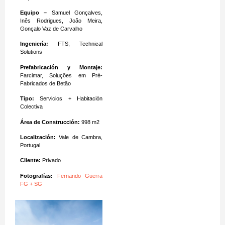
Equipo –
Samuel Gonçalves,
Inês Rodrigues, João Meira,
Gonçalo Vaz de Carvalho
Ingeniería:
FTS, Technical
Solutions
Prefabricación y Montaje:
Farcimar, Soluções em Pré-
Fabricados de Betão
Tipo:
Servicios + Habitación
Colectiva
Área de Construcción:
998 m2
Localización:
Vale de Cambra,
Portugal
Cliente:
Privado
Fotografías:
Fernando Guerra
FG + SG