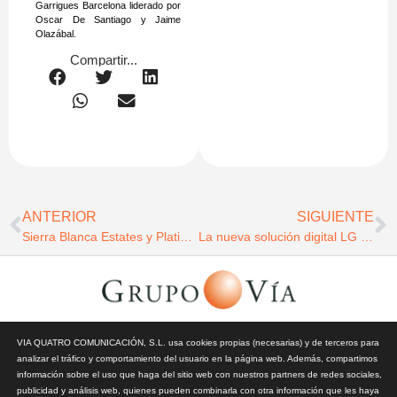
Garrigues Barcelona liderado por
Oscar De Santiago y Jaime
Olazábal.
Compartir...
ANTERIOR
SIGUIENTE
Sierra Blanca Estates y Platinum Estates sellan una alianza para crear el primer branded resort residencial – hotelero en la Costa del Sol
La nueva solución digital LG Createboard fomenta la productividad y la participación en entornos educativos gracias a la IA
© Todos los derechos reservados | Vía Quatro Comunicación S.L
VIA QUATRO COMUNICACIÓN, S.L. usa cookies propias (necesarias) y de terceros para
| Grupo Vía | 2026 |
Aviso Legal y Privacidad
|
Política de
analizar el tráfico y comportamiento del usuario en la página web. Además, compartimos
Cookies
información sobre el uso que haga del sitio web con nuestros partners de redes sociales,
publicidad y análisis web, quienes pueden combinarla con otra información que les haya