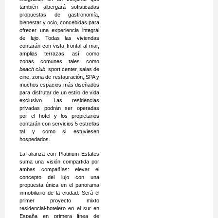
también albergará sofisticadas
propuestas de gastronomía,
bienestar y ocio, concebidas para
ofrecer una experiencia integral
de lujo. Todas las viviendas
contarán con vista frontal al mar,
amplias terrazas, así como
zonas comunes tales como
beach club
, sport center, salas de
cine, zona de restauración, SPA y
muchos espacios más diseñados
para disfrutar de un estilo de vida
exclusivo. Las residencias
privadas podrán ser operadas
por el hotel y los propietarios
contarán con servicios 5 estrellas
tal y como si estuviesen
hospedados.
La alianza con Platinum Estates
suma una visión compartida por
ambas compañías: elevar el
concepto del lujo con una
propuesta única en el panorama
inmobiliario de la ciudad. Será el
primer proyecto mixto
residencial-hotelero en el sur en
España en primera línea de