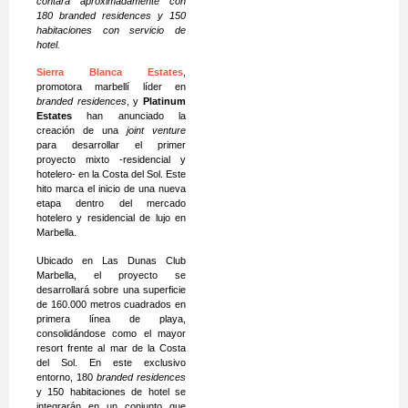
contará aproximadamente con
180 branded residences y 150
habitaciones con servicio de
hotel.
Sierra Blanca Estates
,
promotora marbellí líder en
branded residences
, y
Platinum
Estates
han anunciado la
creación de una
joint venture
para desarrollar el primer
proyecto mixto -residencial y
hotelero- en la Costa del Sol. Este
hito marca el inicio de una nueva
etapa dentro del mercado
hotelero y residencial de lujo en
Marbella.
Ubicado en Las Dunas Club
Marbella, el proyecto se
desarrollará sobre una superficie
de 160.000 metros cuadrados en
primera línea de playa,
consolidándose como el mayor
resort frente al mar de la Costa
del Sol. En este exclusivo
entorno, 180
branded residences
y 150 habitaciones de hotel se
integrarán en un conjunto que