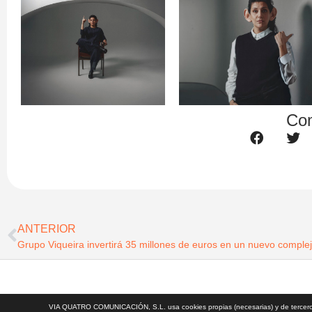
Com
ANTERIOR
© Todos los derech
VIA QUATRO COMUNICACIÓN, S.L. usa cookies propias (necesarias) y de terceros 