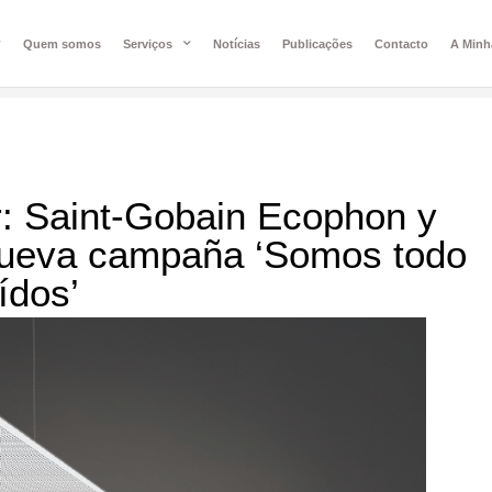
Quem somos
Serviços
Notícias
Publicações
Contacto
A Minh
r: Saint-Gobain Ecophon y
nueva campaña ‘Somos todo
ídos’