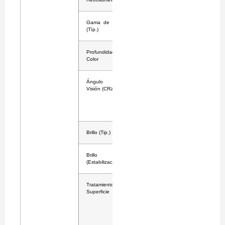
Gama de Color
DCI-P3 95%
(Típ.)
(CIE1976)
Profundidad de
10bit
Color
Ángulo de
178°
Visión (CR≥10)
(Derecha /
Izquierda),
178° (Arriba /
Abajo)
Brillo (Tip.)
800cd/m²
Brillo
500cd/m²
(Estabilización)
Tratamiento de
Cristal de
Superficie
Protección
(Optical
Bonding,
Antirreflejos,
Antihuellas,