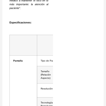
médico a mantener el foco en lo
más importante: la atención al
paciente”.
Especificaciones:
Monitor
Quirúrgico
LG
(32HS710S)
Pantalla
Tipo de Panel
IPS
Tamaño
31.5-inch
(Relación de
(16:9)
Aspecto)
Resolución
4K (3,840 x
2,160)
Tecnología de
LED
Retroiluminación