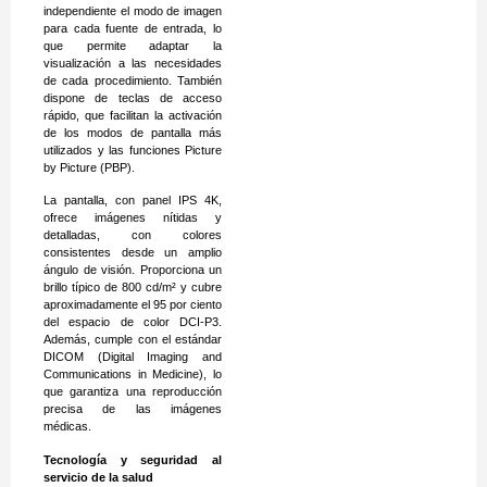
independiente el modo de imagen
para cada fuente de entrada, lo
que permite adaptar la
visualización a las necesidades
de cada procedimiento. También
dispone de teclas de acceso
rápido, que facilitan la activación
de los modos de pantalla más
utilizados y las funciones Picture
by Picture (PBP).
La pantalla, con panel IPS 4K,
ofrece imágenes nítidas y
detalladas, con colores
consistentes desde un amplio
ángulo de visión. Proporciona un
brillo típico de 800 cd/m² y cubre
aproximadamente el 95 por ciento
del espacio de color DCI-P3.
Además, cumple con el estándar
DICOM (Digital Imaging and
Communications in Medicine), lo
que garantiza una reproducción
precisa de las imágenes
médicas.
Tecnología y seguridad al
servicio de la salud