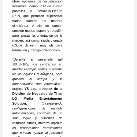
otras opciones de visualización
versátiles, como PBP de cuatro
pantallas y Picture-in-Picture
(PIP), que permiten supervisar
varias fuentes de manera
simultánea. A ello se suman
también modos espejo y rotación
para ajustar la orientación de la
imagen, así como salida clonada
(Clone Screen), muy útil para
formación y trabajo colaborativo.
“Durante el desarrollo del
32HS710S, nos centramos en
aportar ventajas reales al trabajo
de los equipos quirúrgicos, para
quienes el tiempo y la
concentración son esenciales”
,
explica
YS Lee, director de la
División de Negocios de TI en
LG Media Entertainment
Solution
.
“Incorporando
configuraciones de pantalla
automatizadas, controles de un
solo toque y sistemas de
respaldo fiables, nuestro objetivo
es proporcionar herramientas
que puedan ayudar al personal