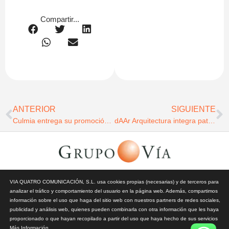
Compartir...
ANTERIOR
SIGUIENTE
Culmia entrega su promoción Insider Volpelleres en Sant Cugat del Vallés
dAAr Arquitectura integra patrimonio y contemporaneidad en la rehabilitación hotelera de la plaza de San Francisco de Sevilla
© Todos los derechos reservados | Vía Quatro Comunicación S.L
VIA QUATRO COMUNICACIÓN, S.L. usa cookies propias (necesarias) y de terceros para
| Grupo Vía | 2026 |
Aviso Legal y Privacidad
|
Política de
analizar el tráfico y comportamiento del usuario en la página web. Además, compartimos
Cookies
información sobre el uso que haga del sitio web con nuestros partners de redes sociales,
publicidad y análisis web, quienes pueden combinarla con otra información que les haya
proporcionado o que hayan recopilado a partir del uso que haya hecho de sus servicios
Más Información
.