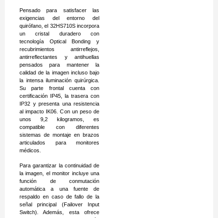
Pensado para satisfacer las
exigencias del entorno del
quirófano, el 32HS710S incorpora
un cristal duradero con
tecnología Optical Bonding y
recubrimientos antirreflejos,
antirreflectantes y antihuellas
pensados para mantener la
calidad de la imagen incluso bajo
la intensa iluminación quirúrgica.
Su parte frontal cuenta con
certificación IP45, la trasera con
IP32 y presenta una resistencia
al impacto IK06. Con un peso de
unos 9,2 kilogramos, es
compatible con diferentes
sistemas de montaje en brazos
articulados para monitores
médicos.
Para garantizar la continuidad de
la imagen, el monitor incluye una
función de conmutación
automática a una fuente de
respaldo en caso de fallo de la
señal principal (Failover Input
Switch). Además, esta ofrece