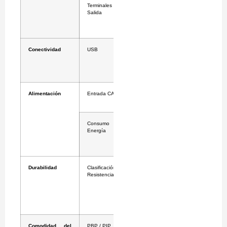
Terminales de
HDMI
Salida
(Pantalla
Clonada) x 1,
SDI (3G) x 1
Conectividad
USB
USB 3.0 1
Ascendente,
1
Descendente
Alimentación
Entrada CA
100-240 Vac,
50/60 Hz
Consumo de
100W (Máx.)
Energía
/ Menos de
0.3W (CC
Apagado)
3
Durabilidad
Clasificación de
IP45
2
Resistencia IP
(Frontal),
4
IP32
(Excepto
Frontal),
5
IK06
Comodidad del
PBP / PIP
Sí (2 / 3 / 4