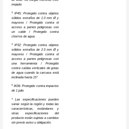
mojado.
3
IP45: Protegido contra objetos
sólidos extraños de 1.0 mm Ø y
mayores / Protegido contra el
acceso a partes peligrosas con
un cable / Protegido contra
chorros de agua.
4
IP32: Protegido contra objetos
sólidos extraños de 2.5 mm Ø y
mayores / Protegido contra el
acceso a partes peligrosas con
una herramienta / Protegido
contra caídas verticales de gotas
de agua cuando la carcasa está
inclinada hasta 15°.
5
IK06: Protegido contra impactos
de 1 julio.
*
Las especificaciones pueden
variar según la región y todas las
características, estándares y
otras especificaciones del
producto están sujetas a cambios
sin previo aviso u obligación.