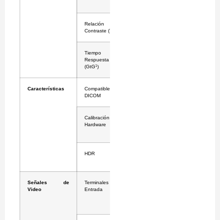
Antibrillo)
Relación de
1,000:1
Contraste (Típ.)
Tiempo de
5 ms (GtG en
Respuesta
Faster)
1
(GtG
)
Características
Compatible con
Sí
DICOM
Calibración de
Sí (LG
Hardware
Calibration
Studio)
HDR
HDR 10,
Efecto HDR
Señales de
Terminales de
HDMI x 1,
Video
Entrada
DisplayPort x
1, SDI (3G) x
1, DVI-D x 1