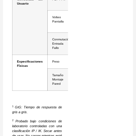
Usuario
PBP) / Sí
Volteo de
Modo Espejo
Pantalla
y Modo
Rotación
Conmutación de
Sí
Entrada por
Fallo
Especificaciones
Peso
9.2 kg
Físicas
Tamaño de
200 x 100
Montaje en
mm / 100 x
Pared
100 mm
1
GtG: Tiempo de respuesta de
gris a gris.
2
Probado bajo condiciones de
laboratorio controladas con una
clasificación IP / IK. Secar antes
de usar. No cargar mientras esté