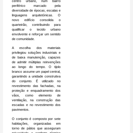
centro urbano, num bairro
periférico marcado pela
diversidade de épocas, escalas e
linguagens arquitetónicas. O
novo edifício consolida o
quarteirão, contribuindo para
qualificar o tecido urbano
envolvente e reforçar um sentido
de comunidade.
A escolha dos materiais
privilegiou soluções industriais e
de baixa manutenção, capazes
de admitir múltiplas reinvenções
ao longo do tempo. O tijolo
branco assume um papel central,
garantindo a unidade construtiva
do conjunto. É utilizado no
revestimento das fachadas, na
proteção e enquadramento dos
vãos, como elemento de
ventilação, na construção das
escadas e no revestimento dos
pavimentos.
O conjunto é composto por sete
habitações, organizadas em
torno de pátios que asseguram
privacidade e conforto térmico