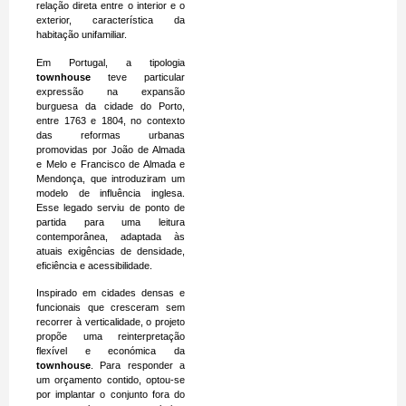
relação direta entre o interior e o
exterior, característica da
habitação unifamiliar.
Em Portugal, a tipologia
townhouse
teve particular
expressão na expansão
burguesa da cidade do Porto,
entre 1763 e 1804, no contexto
das reformas urbanas
promovidas por João de Almada
e Melo e Francisco de Almada e
Mendonça, que introduziram um
modelo de influência inglesa.
Esse legado serviu de ponto de
partida para uma leitura
contemporânea, adaptada às
atuais exigências de densidade,
eficiência e acessibilidade.
Inspirado em cidades densas e
funcionais que cresceram sem
recorrer à verticalidade, o projeto
propõe uma reinterpretação
flexível e económica da
townhouse
. Para responder a
um orçamento contido, optou-se
por implantar o conjunto fora do