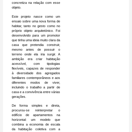
concretiza na relação com esse
objeto.
Este projeto nasce como um
ensaio sobre uma nova forma de
habitar, tanto no gesto como no
próprio objeto arquitetónico. Foi
desenvolvido para um promotor
que tinha uma ideia muito clara da
casa que pretendia construir,
mesmo antes de possuir o
terreno onde ela iria surgir. A
ambição era criar habitação
acessível, com tipologias
flexíveis, capazes de responder
à diversidade dos agregados
familiares contemporâneos e aos
diferentes modos de viver,
incluindo o trabalho a partir de
casa e a convivência entre várias
gerações.
De forma simples e direta,
procurou-se reinterpretar o
edifício de apartamentos na
horizontal: um modelo que
combina a economia de escala
da habitação coletiva com a