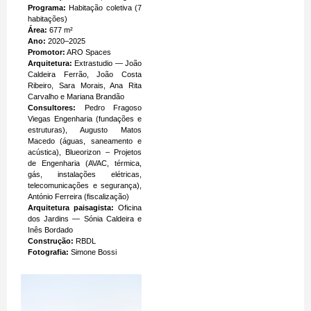
Programa:
Habitação coletiva (7
habitações)
Área:
677 m²
Ano:
2020–2025
Promotor:
ARO Spaces
Arquitetura:
Extrastudio — João
Caldeira Ferrão, João Costa
Ribeiro, Sara Morais, Ana Rita
Carvalho e Mariana Brandão
Consultores:
Pedro Fragoso
Viegas Engenharia (fundações e
estruturas), Augusto Matos
Macedo (águas, saneamento e
acústica), Blueorizon – Projetos
de Engenharia (AVAC, térmica,
gás, instalações elétricas,
telecomunicações e segurança),
António Ferreira (fiscalização)
Arquitetura paisagista:
Oficina
dos Jardins — Sónia Caldeira e
Inês Bordado
Construção:
RBDL
Fotografia:
Simone Bossi