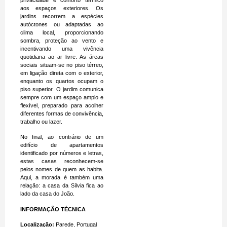
aos espaços exteriores. Os
jardins recorrem a espécies
autóctones ou adaptadas ao
clima local, proporcionando
sombra, proteção ao vento e
incentivando uma vivência
quotidiana ao ar livre. As áreas
sociais situam-se no piso térreo,
em ligação direta com o exterior,
enquanto os quartos ocupam o
piso superior. O jardim comunica
sempre com um espaço amplo e
flexível, preparado para acolher
diferentes formas de convivência,
trabalho ou lazer.
No final, ao contrário de um
edifício de apartamentos
identificado por números e letras,
estas casas reconhecem-se
pelos nomes de quem as habita.
Aqui, a morada é também uma
relação: a casa da Sílvia fica ao
lado da casa do João.
INFORMAÇÃO TÉCNICA
Localização:
Parede, Portugal