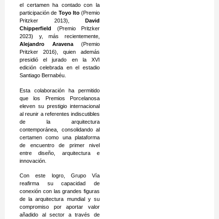
el certamen ha contado con la
participación de
Toyo Ito
(Premio
Pritzker 2013),
David
Chipperfield
(Premio Pritzker
2023) y, más recientemente,
Alejandro Aravena
(Premio
Pritzker 2016), quien además
presidió el jurado en la XVI
edición celebrada en el estadio
Santiago Bernabéu.
Esta colaboración ha permitido
que los Premios Porcelanosa
eleven su prestigio internacional
al reunir a referentes indiscutibles
de la arquitectura
contemporánea, consolidando al
certamen como una plataforma
de encuentro de primer nivel
entre diseño, arquitectura e
innovación.
Con este logro, Grupo Vía
reafirma su capacidad de
conexión con las grandes figuras
de la arquitectura mundial y su
compromiso por aportar valor
añadido al sector a través de