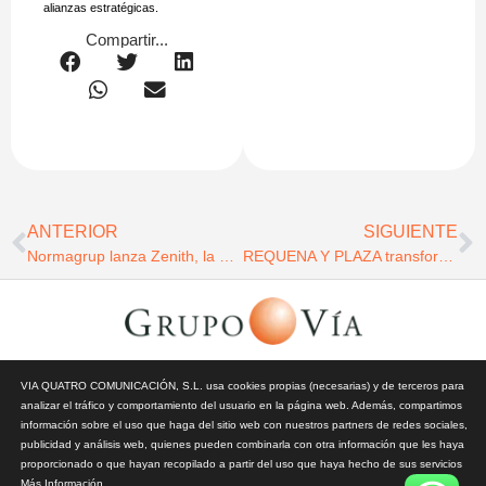
alianzas estratégicas.
Compartir...
ANTERIOR
SIGUIENTE
Normagrup lanza Zenith, la nueva pantalla LED de altas prestaciones de Normalit
REQUENA Y PLAZA transforma el Hotel Meliá Costa Atlantis Tenerife en un homenaje al alma colonial canaria
© Todos los derechos reservados | Vía Quatro Comunicación S.L
VIA QUATRO COMUNICACIÓN, S.L. usa cookies propias (necesarias) y de terceros para
| Grupo Vía | 2026 |
Aviso Legal y Privacidad
|
Política de
analizar el tráfico y comportamiento del usuario en la página web. Además, compartimos
Cookies
información sobre el uso que haga del sitio web con nuestros partners de redes sociales,
publicidad y análisis web, quienes pueden combinarla con otra información que les haya
proporcionado o que hayan recopilado a partir del uso que haya hecho de sus servicios
Más Información
.