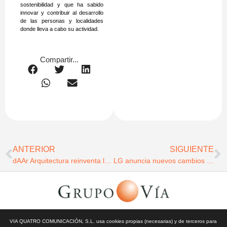
sostenibilidad y que ha sabido
innovar y contribuir al desarrollo
de las personas y localidades
donde lleva a cabo su actividad.
Compartir...
ANTERIOR
SIGUIENTE
dAAr Arquitectura reinventa la hospitalidad contemporánea en Sevilla con el Radisson Collection Magdalena Plaza
LG anuncia nuevos cambios en su organización para 2026
© Todos los derechos reservados | Vía Quatro Comunicación S.L
VIA QUATRO COMUNICACIÓN, S.L. usa cookies propias (necesarias) y de terceros para
| Grupo Vía | 2026 |
Aviso Legal y Privacidad
|
Política de