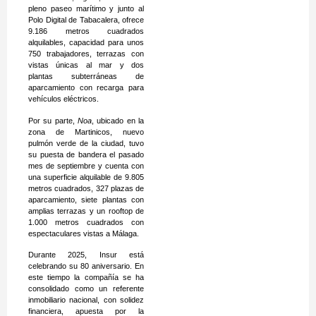
pleno paseo marítimo y junto al
Polo Digital de Tabacalera, ofrece
9.186 metros cuadrados
alquilables, capacidad para unos
750 trabajadores, terrazas con
vistas únicas al mar y dos
plantas subterráneas de
aparcamiento con recarga para
vehículos eléctricos.
Por su parte,
Noa
, ubicado en la
zona de Martinicos, nuevo
pulmón verde de la ciudad, tuvo
su puesta de bandera el pasado
mes de septiembre y cuenta con
una superficie alquilable de 9.805
metros cuadrados, 327 plazas de
aparcamiento, siete plantas con
amplias terrazas y un rooftop de
1.000 metros cuadrados con
espectaculares vistas a Málaga.
Durante 2025, Insur está
celebrando su 80 aniversario. En
este tiempo la compañía se ha
consolidado como un referente
inmobiliario nacional, con solidez
financiera, apuesta por la