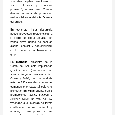
viviendas amplias con terrazas,
vistas al mar y servicios
premium”, señala Juan Conejo,
director territorial de promoción
residencial en Andalucía Oriental
del grupo.
En concreto, Insur desarrolla
nueve proyectos residenciales a
lo largo del litoral andaluz, en
zonas clave donde se conjuga
diseño, confort y sostenibilidad,
en la línea de la filosofía del
grupo.
En
Marbella
, epicentro de la
Costa del Sol, está impulsando
Quintessence
(promoción que
será entregada próximamente),
Origin
y
Soleil
, con un total de
más de 230 viviendas con zonas
comunes orientadas al ocio y el
bienestar. En
Mijas
cuenta con 3
promociones:
Savia
,
Balance
y
Balance Nova
, un total de 357
viviendas que integran de forma
equilibrada entorno natural y
urbano, a un paso de las