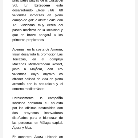
principales playas de la Costa del
Sol. En
Estepona
está
desarrollando
Birdie Hills
, 68
viviendas inmersas en pleno
campo de golf, e
Insur Scala
, con
121 viviendas muy cerca del
paseo marítimo de la localidad y
que en breve acogerá a los
primeros propietarios.
Además, en la costa de Almería,
Insur desarrolla la promoción Las
Terrazas, en el complejo
Macenas Mediterranean Resort,
junto a Mojácar, con 125
viviendas cuyo objetivo es
ofrecer calidad de vida en plena
armonía con la naturaleza y el
entorno mediterráneo.
Paralelamente, la compañía
sevillana consolida su apuesta
por las oficinas sostenibles con
dos proyectos innovadores
diseñados para el bienestar de
las personas en Málaga capital:
Ágora
y
Noa
.
En concreto,
Ágora
, ubicado en