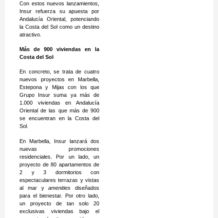
Con estos nuevos lanzamientos,
Insur refuerza su apuesta por
Andalucía Oriental, potenciando
la Costa del Sol como un destino
atractivo.
Más de 900 viviendas en la
Costa del Sol
En concreto, se trata de cuatro
nuevos proyectos en Marbella,
Estepona y Mijas con los que
Grupo Insur suma ya más de
1.000 viviendas en Andalucía
Oriental de las que más de 900
se encuentran en la Costa del
Sol.
En Marbella, Insur lanzará dos
nuevas promociones
residenciales. Por un lado, un
proyecto de 80 apartamentos de
2 y 3 dormitorios con
espectaculares terrazas y vistas
al mar y
amenities
diseñados
para el bienestar. Por otro lado,
un proyecto de tan solo 20
exclusivas viviendas bajo el