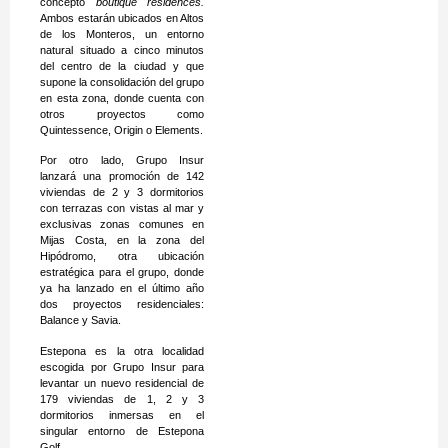
concepto
boutique residences.
Ambos estarán ubicados en Altos
de los Monteros, un entorno
natural situado a cinco minutos
del centro de la ciudad y que
supone la consolidación del grupo
en esta zona, donde cuenta con
otros proyectos como
Quintessence, Origin o Elements.
Por otro lado, Grupo Insur
lanzará una promoción de 142
viviendas de 2 y 3 dormitorios
con terrazas con vistas al mar y
exclusivas zonas comunes en
Mijas Costa, en la zona del
Hipódromo, otra ubicación
estratégica para el grupo, donde
ya ha lanzado en el último año
dos proyectos residenciales:
Balance y Savia.
Estepona es la otra localidad
escogida por Grupo Insur para
levantar un nuevo residencial de
179 viviendas de 1, 2 y 3
dormitorios inmersas en el
singular entorno de Estepona
Golf.