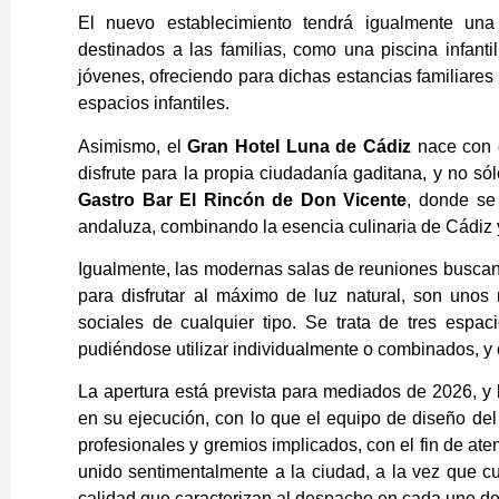
El nuevo establecimiento tendrá igualmente una
destinados a las familias, como una piscina infant
jóvenes, ofreciendo para dichas estancias familiares 
espacios infantiles.
Asimismo, el
Gran Hotel Luna de Cádiz
nace con e
disfrute para la propia ciudadanía gaditana, y no só
Gastro Bar El Rincón de Don Vicente
, donde se 
andaluza, combinando la esencia culinaria de Cádiz y
Igualmente, las modernas salas de reuniones buscan 
para disfrutar al máximo de luz natural, son unos
sociales de cualquier tipo. Se trata de tres espa
pudiéndose utilizar individualmente o combinados, y
La apertura está prevista para mediados de 2026, y
en su ejecución, con lo que el equipo de diseño del
profesionales y gremios implicados, con el fin de ate
unido sentimentalmente a la ciudad, a la vez que c
calidad que caracterizan al despacho en cada uno de