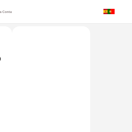
a Conta
o