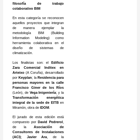
filosofía de trabajo
colaborativo BIM
En esta categoría se reconocen
aquellos proyectos que integran
de manera ejemplar la
metodología BIM (Building
Information Modeling) como
herramienta colaborativa en el
diseño de sistemas de
climatización.
Los finalistas son: el
Edificio
Zara Comercial Inditex en
Arteixo
(A Coruña), desarrollado
por
Keyplan
; la
Residencia para
personas mayores en la calle
Francisco Giner de los Ríos
(León), de
Vega Intgeniería
; y la
Transformación energética
integral de la sede de EITB
en
Miramón, obra de
IDOM
.
El jurado de esta edición está
compuesto por
David Pedrerol
,
de la
Asociación de
Consultores de Instalaciones
(ACI)
;
Javier Ara
, de la