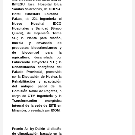
INFEGU
Ibiza;
Hospital Blua
Sanitas
Valdebebas, de
GHESA
;
Hotel Eurostars Laietana
Palace
, de
J2L Ingeniería
; el
Nuevo Hospital IDCQ
Hospitales y Sanidad (
Grupo
Quirón), de
Ingeniería Torne
SL.
; la
Planta para diseño,
mezcla y envasado de
productos bioestimulantes y
de biocontrol para la
agricultura
, desarrollada por
Fabricando Proyectos S.L
.; la
Rehabilitación energética del
Palacio Provincial
, promovida
por la
Diputación de Huelva
; la
Rehabilitación y adaptación
del antiguo pañol de la
Comisión Naval de Regatas
, a
cargo de
GTM Ingeniería
; y la
Transformación energética
integral de la sede de EITB en
Miramón
, presentada por
IDOM
.
Premio A+ by Daikin al diseño
de climatización basado en la