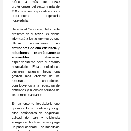
reúne a más de 1.500
profesionales del sector y más de
130 empresas especializadas en
arquitectura e ingeniería
hospitalaria.
Durante el Congreso, Daikin está
presente en el
stand 38
, donde
informará a los asistentes de sus
últimas innovaciones en
enfriadoras de alta eficiencia
y
soluciones energéticamente
sostenibles
diseñadas
específicamente para el entorno
hospitalario. Estas soluciones
permiten avanzar hacia una
gestión más eficiente de los
recursos energéticos,
contribuyendo a la reducción de
emisiones y al confort térmico de
los centros sanitarios.
En un entorno hospitalario que
opera de forma continua y exige
altos estándares de seguridad,
calidad del aire y eficiencia
energética, la climatización juega
un papel esencial. Los hospitales