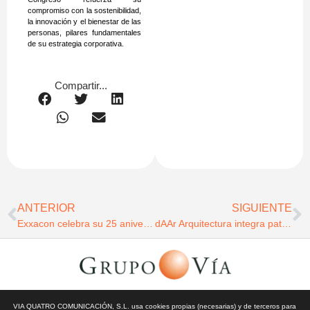
compromiso con la sostenibilidad,
la innovación y el bienestar de las
personas, pilares fundamentales
de su estrategia corporativa.
Compartir...
ANTERIOR
SIGUIENTE
Exxacon celebra su 25 aniversario y amplía su plan de negocio con una inversión de 330 millones adicionales hasta 2032
dAAr Arquitectura integra patrimonio y contemporaneidad en la rehabilitación hotelera de la plaza de San Francisco de Sevilla
© Todos los derechos reservados | Vía Quatro Comunicación S.L
VIA QUATRO COMUNICACIÓN, S.L. usa cookies propias (necesarias) y de terceros para
| Grupo Vía | 2026 |
Aviso Legal y Privacidad
|
Política de