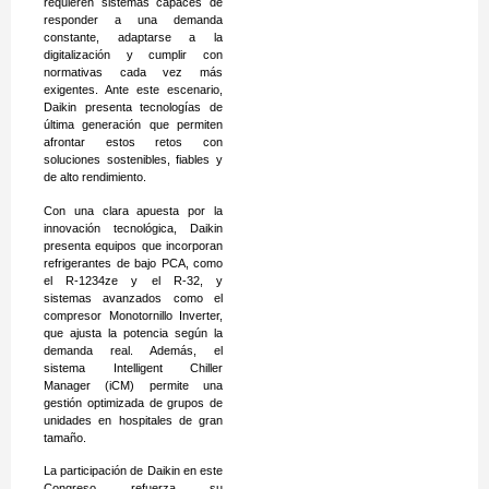
requieren sistemas capaces de
responder a una demanda
constante, adaptarse a la
digitalización y cumplir con
normativas cada vez más
exigentes. Ante este escenario,
Daikin presenta tecnologías de
última generación que permiten
afrontar estos retos con
soluciones sostenibles, fiables y
de alto rendimiento.
Con una clara apuesta por la
innovación tecnológica, Daikin
presenta equipos que incorporan
refrigerantes de bajo PCA, como
el R-1234ze y el R-32, y
sistemas avanzados como el
compresor Monotornillo Inverter,
que ajusta la potencia según la
demanda real. Además, el
sistema Intelligent Chiller
Manager (iCM) permite una
gestión optimizada de grupos de
unidades en hospitales de gran
tamaño.
La participación de Daikin en este
Congreso refuerza su