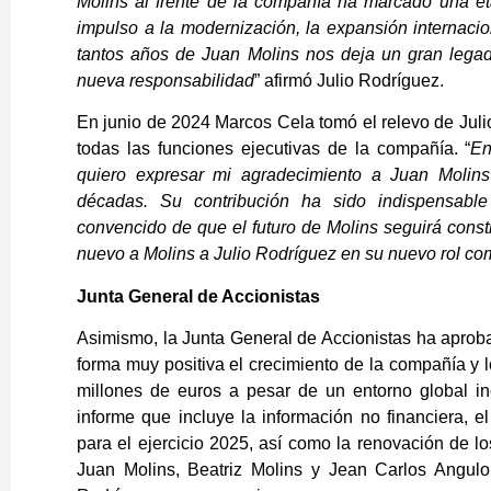
Molins al frente de la compañía ha marcado una eta
impulso a la modernización, la expansión internacion
tantos años de Juan Molins nos deja un gran lega
nueva responsabilidad
” afirmó Julio Rodríguez.
En junio de 2024 Marcos Cela tomó el relevo de Ju
todas las funciones ejecutivas de la compañía. “
En
quiero expresar mi agradecimiento a Juan Molins 
décadas. Su contribución ha sido indispensabl
convencido de que el futuro de Molins seguirá cons
nuevo a Molins a Julio Rodríguez en su nuevo rol co
Junta General de Accionistas
Asimismo, la Junta General de Accionistas ha aproba
forma muy positiva el crecimiento de la compañía y 
millones de euros a pesar de un entorno global i
informe que incluye la información no financiera, 
para el ejercicio 2025, así como la renovación de l
Juan Molins, Beatriz Molins y Jean Carlos Angu