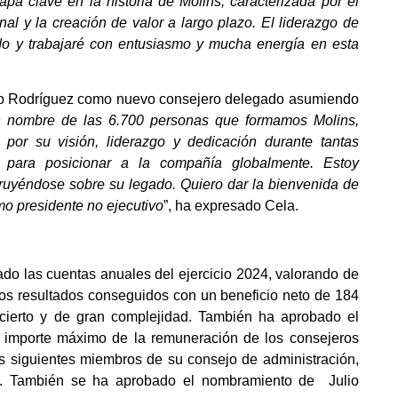
pa clave en la historia de Molins, caracterizada por el
al y la creación de valor a largo plazo. El liderazgo de
do y trabajaré con entusiasmo y mucha energía en esta
lio Rodríguez como nuevo consejero delegado asumiendo
 nombre de las 6.700 personas que formamos Molins,
por su visión, liderazgo y dedicación durante tantas
e para posicionar a la compañía globalmente. Estoy
truyéndose sobre su legado. Quiero dar la bienvenida de
mo presidente no ejecutivo
”, ha expresado Cela.
do las cuentas anuales del ejercicio 2024, valorando de
los resultados conseguidos con un beneficio neto de 184
ncierto y de gran complejidad. También ha aprobado el
el importe máximo de la remuneración de los consejeros
os siguientes miembros de su consejo de administración,
lo. También se ha aprobado el nombramiento de Julio