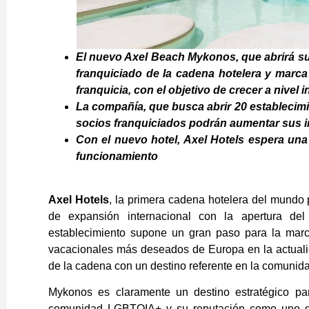
El nuevo Axel Beach Mykonos, que abrirá sus
franquiciado de la cadena hotelera y marca
franquicia, con el objetivo de crecer a nivel i
La compañía, que busca abrir 20 establecim
socios franquiciados podrán aumentar sus 
Con el nuevo hotel, Axel Hotels espera un
funcionamiento
Axel Hotels
, la primera cadena hotelera del mundo
de expansión internacional con la apertura de
establecimiento supone un gran paso para la marc
vacacionales más deseados de Europa en la actuali
de la cadena con un destino referente en la comuni
Mykonos es claramente un destino estratégico pa
comunidad LGBTQIA+ y su reputación como uno de l