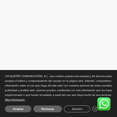
VIA QUATRO COMUNICACIÓN, S.L. usa cookies propias (necesarias) y de terceros para
analizar el tráfico y comportamiento del usuario en la página web. Además, compartimos
información sobre el uso que haga del sitio web con nuestros partners de redes sociales,
publicidad y análisis web, quienes pueden combinarla con otra información que les haya
proporcionado o que hayan recopilado a partir del uso que haya hecho de sus servicios
Más Información
.
Close GDPR 
Aceptar
Rechazar
Ajustes