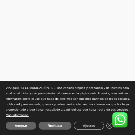
VIA QUATRO COMUNICACIÓN, S.L. usa cookies propias (necesarias) y de terceros para
analizar el tráfico y comportamiento del usuario en la página web. Además, compartimos
información sobre el uso que haga del sitio web con nuestros partners de redes sociales,
publicidad y análisis web, quienes pueden combinarla con otra información que les haya
proporcionado o que hayan recopilado a partir del uso que haya hecho de sus servicios
Más Información
.
Close GDPR 
Aceptar
Rechazar
Ajustes