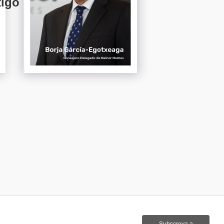
tigo
Subscreva a