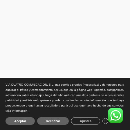
VIA QUATRO COMUNICACIÓN, S.L. usa cookies propias (necesarias) y de terceros para
analizar el tráfico y comportamiento del usuario en la página web. Además, compartimos
información sobre el uso que haga del sitio web con nuestros partners de redes sociales,
publicidad y análisis web, quienes pueden combinarla con otra información que les haya
proporcionado o que hayan recopilado a partir del uso que haya hecho de sus servicios
Más Información
.
Close GDPR 
Aceptar
Rechazar
Ajustes