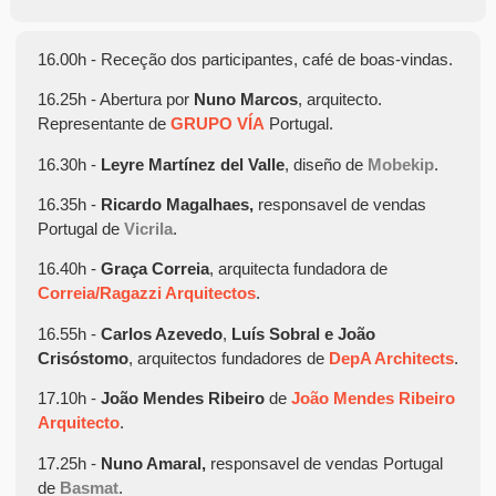
16.00h - Receção dos participantes, café de boas-vindas.
16.25h - Abertura por
Nuno Marcos
, arquitecto.
Representante de
GRUPO VÍA
Portugal.
16.30h -
Leyre Martínez del Valle
, diseño de
Mobekip
.
16.35h -
Ricardo Magalhaes,
responsavel de vendas
Portugal de
Vicrila
.
16.40h -
Graça Correia
, arquitecta fundadora de
Correia/Ragazzi Arquitectos
.
16.55h -
Carlos Azevedo
,
Luís Sobral e João
Crisóstomo
, arquitectos fundadores de
DepA Architects
.
17.10h -
João Mendes Ribeiro
de
João
Mendes Ribeiro
Arquitecto
.
17.25h -
Nuno Amaral,
responsavel de vendas Portugal
de
Basmat
.