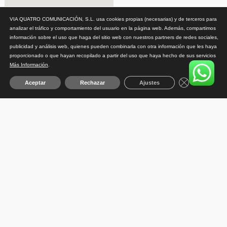
VIA QUATRO COMUNICACIÓN, S.L. usa cookies propias (necesarias) y de terceros para
analizar el tráfico y comportamiento del usuario en la página web. Además, compartimos
información sobre el uso que haga del sitio web con nuestros partners de redes sociales,
publicidad y análisis web, quienes pueden combinarla con otra información que les haya
proporcionado o que hayan recopilado a partir del uso que haya hecho de sus servicios
Más Información
.
Close GDPR 
Aceptar
Rechazar
Ajustes