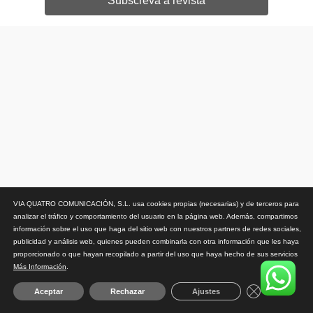
Subscreva a revista
VIA QUATRO COMUNICACIÓN, S.L. usa cookies propias (necesarias) y de terceros para
analizar el tráfico y comportamiento del usuario en la página web. Además, compartimos
información sobre el uso que haga del sitio web con nuestros partners de redes sociales,
publicidad y análisis web, quienes pueden combinarla con otra información que les haya
proporcionado o que hayan recopilado a partir del uso que haya hecho de sus servicios
Más Información
.
Close GDPR 
Aceptar
Rechazar
Ajustes