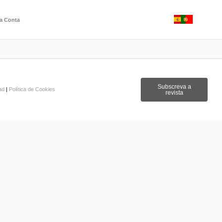
a Conta
Subscreva a
dad
|
Política de Cookies
revista